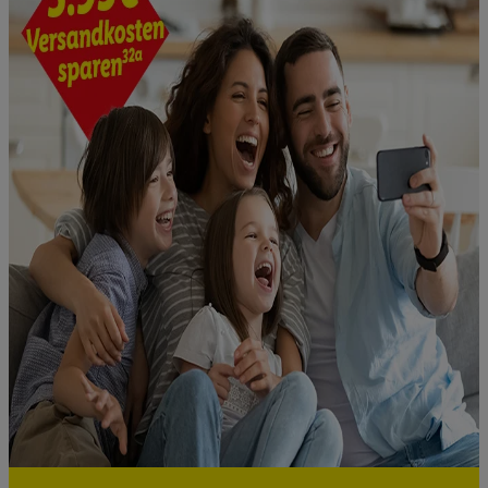
Kennung für Utiq erstellt. Wir werden diese Kennung
verwenden, um Sie wiederzuerkennen und Erkenntnisse über
Ihr Nutzungsverhalten in den Lidl-Diensten zu erfassen.
Insbesondere können Sie mittels dieser Technologie auch auf
Diensten wiedererkannt werden, die von Dritten betrieben
werden, damit wir Ihnen dort personalisierte Werbung
ausspielen können. Sie können Ihre Einwilligung speziell zur
Nutzung der Utiq-Technologie - zusätzlich zur weiter unten
erläuterten Möglichkeit, Ihre Einwilligung generell zu
widerrufen - jederzeit auch über
das Datenschutzportal von
Utiq („consenthub“)
oder über „Anpassen“/„Nutzung der
Telekommunikations-basierten Utiq-Technologie für digitales
Marketing“ am unteren Ende dieser Einwilligung (nur für die
Lidl-Dienste) widerrufen. Weitere Informationen finden Sie in
den
Datenschutzbestimmungen von Utiq
.
Durch einen Klick auf „Ablehnen“ können Sie nur den Einsatz
notwendiger Techniken zulassen. Durch einen Klick auf
„Zustimmen“ stimmen Sie allen Verarbeitungen zu sämtlichen
vorgenannten Zwecken unter Einbindung sämtlicher