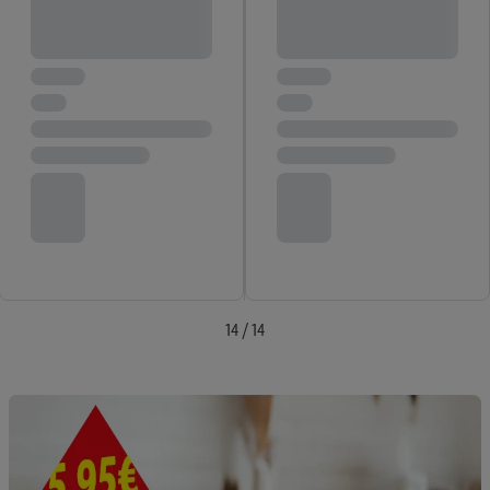
Plus-Konto einloggen, kann darüber hinaus auch Ihre dort
angegebene E-Mail-Adresse von uns in gemeinsamer
Verantwortlichkeit mit einem der oben genannten Partner
verwendet werden, um daraus eine spezielle Online-Kennung
zu erstellen (die sogenannte EUID), die wir sodann ähnlich wie
die sogleich beschriebene Utiq-Kennung verwenden können,
um Sie in von Dritten betriebenen Diensten zu erkennen und
Ihnen personalisierte Werbung auszuspielen. Hierzu wird von
uns und einem der anderen oben genannten Partner auch Ihre
in einen Hashwert umgewandelte E-Mail-Adresse in
gemeinsamer Verantwortlichkeit verarbeitet.
Zudem erlauben Sie uns, der Utiq SA/NV („Utiq“) und
14 / 14
Ihrem
Telekommunikationsnetzbetreiber
, die Utiq-Technologie
in den Lidl-Diensten einzusetzen. Utiq prüft zunächst anhand
Ihrer IP-Adresse, ob die Technologie für Sie verfügbar ist.
Wenn das der Fall ist, gibt Utiq Ihre IP-Adresse an Ihren
Netzbetreiber weiter, der anhand der IP-Adresse und einer
Kundenkonto-Referenz, wie z.B. Ihrer Mobilfunknummer, eine