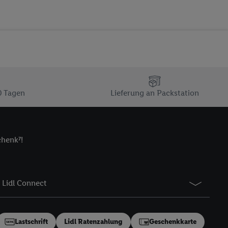
von Utiq
.
ch einen Klick auf
ndung sämtlicher
t, Ihre Einwilligung
ngen
.
Die Impressen
as gilt auch für die
B TCF für Werbung und
0 Tagen
Lieferung an Packstation
reitstellung und
en Quellen,
ter Informationen,
chenk⁷!
rten Utiq-
ichern von oder
Lidl Connect
Analyse von
erwendung
on Profilen zur
Lastschrift
Lidl Ratenzahlung
Geschenkkarte