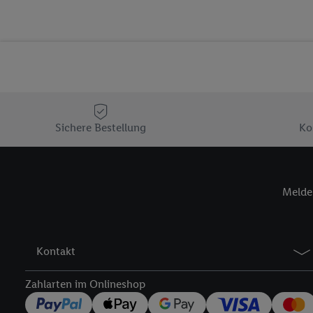
die Lidl-Dienste) wider
Durch einen Klick auf „
„Zustimmen“ stimmen Si
genannten Partner zu. W
jederzeit mit Wirkung f
finden Sie hier.
Unter „A
nachfolgend schlagwort
Sichere Bestellung
Ko
Erfolgsmessung:
Gewährleistung der Sic
Anzeige von Werbung un
Verknüpfung verschiede
Melde 
Messung des Erfolgs v
Technologie für digital
Verwendung genauer 
Kontakt
Zugriff auf Informa
Zielgruppen durch 
Zahlarten im Onlineshop
reduzierter Daten 
Auswahl personalisi