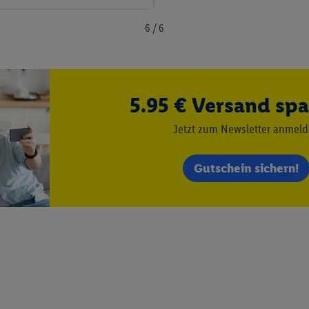
bung, zur Zielgruppenforschung, zur Entwicklung von Angeboten sowie z
rung dieser Werbeausspielungen.
6 / 6
timmung dazu erteilen und danach ein Lidl Plus-Konto erstellen bzw. sich i
kann darüber hinaus auch Ihre dort angegebene E-Mail-Adresse von uns i
 einem der oben genannten Partner verwendet werden, um daraus eine spe
annte EUID), die wir sodann ähnlich wie die sogleich beschriebene Utiq-
5.95 € Versand spa
Dritten betriebenen Diensten zu erkennen und Ihnen personalisierte Werb
d einem der anderen oben genannten Partner auch Ihre in einen Hashwert
Jetzt zum Newsletter anmel
Verantwortlichkeit verarbeitet.
 der Utiq SA/NV („Utiq“) und Ihrem
Telekommunikationsnetzbetreiber
, die
Gutschein sichern!
etzen. Utiq prüft zunächst anhand Ihrer IP-Adresse, ob die Technologie für
ibt Utiq Ihre IP-Adresse an Ihren Netzbetreiber weiter, der anhand der IP-A
wie z.B. Ihrer Mobilfunknummer, eine Kennung für Utiq erstellt. Wir werd
erzuerkennen und Erkenntnisse über Ihr Nutzungsverhalten in den Lidl-Die
 mittels dieser Technologie auch auf Diensten wiedererkannt werden, die
 dort personalisierte Werbung ausspielen können. Sie können Ihre Einwilli
logie - zusätzlich zur weiter unten erläuterten Möglichkeit, Ihre Einwillig
auch über
das Datenschutzportal von Utiq („consenthub“)
oder über „Anpass
erten Utiq-Technologie für digitales Marketing“ am unteren Ende dieser E