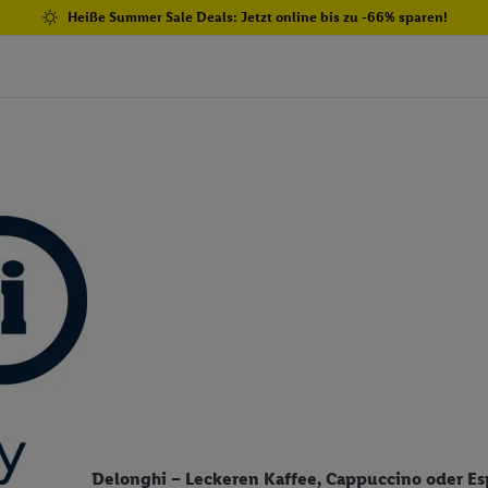
Heiße Summer Sale Deals: Jetzt online bis zu -66% sparen!
Delonghi – Leckeren Kaffee, Cappuccino oder Es