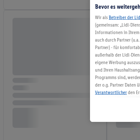
Bevor es weitergeh
Wir als
Betreiber der Li
(gemeinsam: „Lidl-Diens
Informationen in Ihrem 
auch durch Partner (u.a
Partner) - für komforta
außerhalb der Lidl-Die
eigene Werbung auszust
und Ihren Haushaltsang
Programms sind, werden
der o.g. Partner Daten ü
Verantwortlicher
den Er
Die Erstellung personal
angereicherten Profilen
Kaufverhalten in den Li
genauen Standortdaten)
und/ oder dem Zugriff 
Segmenten). Im Zusamme