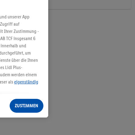
 und unserer App
Zugriff auf
it Ihrer Zustimmung -
IAB TCF insgesamt
6
g innerhalb und
 durchgeführt, um
enste über die Ihnen
s Lidl Plus-
. Zudem werden einem
eser als
eigenständig
eren Diensten
Lidl-Dienste, Ihr
ZUSTIMMEN
echt - sowie Ihre
ch dem Speichern von
sogenannten
 zur Leistungs-/