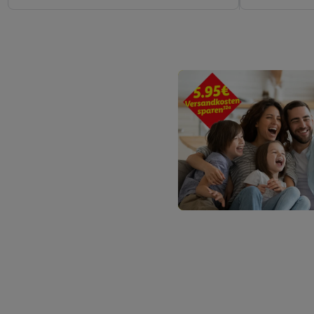
Erfolgsmessung der Wer
Sicherung und Optimie
Sofern Sie hier Ihre Zus
Plus-Konto einloggen, 
Verantwortlichkeit mit
zu erstellen (die sogen
können, um Sie in von 
Hierzu wird von uns un
Adresse in gemeinsamer 
Zudem erlauben Sie uns,
den Lidl-Diensten einzus
Wenn das der Fall ist, g
Kundenkonto-Referenz, 
verwenden, um Sie wied
Insbesondere können Sie
werden, damit wir Ihnen
Nutzung der Utiq-Techno
widerrufen - jederzeit 
Telekommunikations-basi