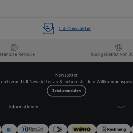
rufen. Weitere Informationen finden Sie in den
Datenschutzbestimmungen 
Ablehnen“ können Sie nur den Einsatz notwendiger Techniken zulassen. Dur
e allen Verarbeitungen zu sämtlichen vorgenannten Zwecken unter Einbi
eitere Informationen, auch zur Speicherdauer der Daten und zu Ihrem Rech
Lidl-Newsletter
ür die Zukunft zu widerrufen, finden Sie in unseren
Datenschutzbestimmu
npassen“ können Sie einzelne Verwendungszwecke oder Partner zulassen; d
artig benannten Zwecke und Funktionen im Rahmen des Einsatzes des IA
stenlose Retoure
Rückgabefrist von 3
herheit, Verhinderung und Aufdeckung von Betrug und Fehlerbehebung, Be
d Inhalten, Abgleichung und Kombination von Daten aus unterschiedlich
Newsletter
ner Endgeräte, Identifikation von Geräten anhand automatisch übermittel
dich zum Lidl Newsletter an & sichere dir dein Willkommensges
on Werbekampagnen durch TTD und Nutzung der Telekommunikations-basie
Jetzt anmelden
es Marketing, sowie:
Standortdaten. Erstellung von Profilen für personalisierte Werbung. Spe
Informationen
tionen auf einem Endgerät. Entwicklung und Verbesserung der Angebote. 
Statistiken oder Kombinationen von Daten aus verschiedenen Quellen. V
zur Auswahl von Werbeanzeigen. Messung der Werbeleistung. Verwendung v
Rechnung
erter Werbung.