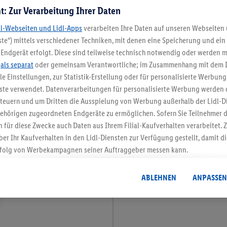
t: Zur Verarbeitung Ihrer Daten
dl-Webseiten und Lidl-Apps
verarbeiten Ihre Daten auf unseren Webseiten
te“) mittels verschiedener Techniken, mit denen eine Speicherung und ein 
Endgerät erfolgt. Diese sind teilweise technisch notwendig oder werden m
.
als separat
oder gemeinsam Verantwortliche; im Zusammenhang mit dem 
ble Einstellungen, zur Statistik-Erstellung oder für personalisierte Werbun
nste verwendet. Datenverarbeitungen für personalisierte Werbung werden
euern und um Dritten die Ausspielung von Werbung außerhalb der Lidl-Di
ehörigen zugeordneten Endgeräte zu ermöglichen. Sofern Sie Teilnehmer de
 für diese Zwecke auch Daten aus Ihrem Filial-Kaufverhalten verarbeitet
ber Ihr Kaufverhalten in den Lidl-Diensten zur Verfügung gestellt, damit di
folg von Werbekampagnen seiner Auftraggeber messen kann.
isierter Werbung basiert auf der Generierung von auch mit Daten von and
. Dies umfasst die Zusammenführung von Daten (z.B. über Ihre Nutzung der 
ABLEHNEN
ANPASSEN
dl-Diensten, Informationen aus Ihrem Kundenkonto - z.B. Alter oder Geschl
 auch über verschiedene Endgeräte und Lidl-Dienste hinweg einschließli
auf Informationen auf Ihren Endgeräten zur Erstellung von Zielgruppen (
nhang mit dem Ausspielen dieser Werbung erfolgen Verarbeitungen auch