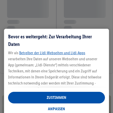
Bevor es weitergeht: Zur Verarbeitung Ihrer
Daten
Wir als
Betreiber der Lidl-Webseiten und Lidl-Apps
verarbeiten Ihre Daten auf unseren Webseiten und unserer
App (gemeinsam: „Lidl-Dienste“) mittels verschiedener
Techniken, mit denen eine Speicherung und ein Zugriff auf
Informationen in Ihrem Endgerät erfolgt. Diese sind teilweise
8 / 8
technisch notwendig oder werden mit Ihrer Zustimmung -
auch durch Partner (u.a.
als separat
oder gemeinsam
Verantwortliche; im Zusammenhang mit dem IAB TCF
ZUSTIMMEN
insgesamt
6
Partner) - für komfortable Einstellungen, zur
Statistik-Erstellung oder für personalisierte Werbung
ANPASSEN