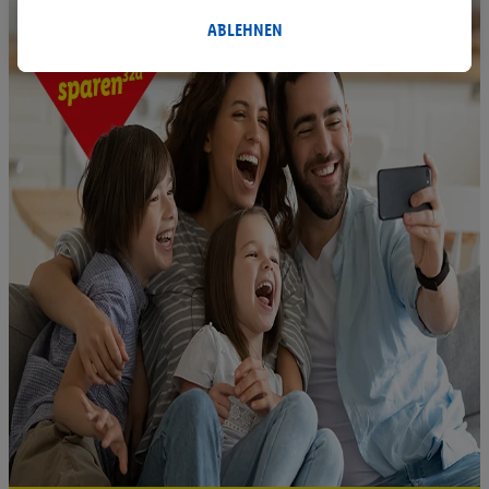
innerhalb und außerhalb der Lidl-Dienste verwendet.
Datenverarbeitungen für personalisierte Werbung werden
ABLEHNEN
durchgeführt, um eigene Werbung auszusteuern und um
Dritten die Ausspielung von Werbung außerhalb der Lidl-
Dienste über die Ihnen und Ihren Haushaltsangehörigen
zugeordneten Endgeräte zu ermöglichen. Sofern Sie
Teilnehmer des Lidl Plus-Programms sind, werden für diese
Zwecke auch Daten aus Ihrem Filial-Kaufverhalten verarbeitet.
Zudem werden einem der o.g. Partner Daten über Ihr
Kaufverhalten in den Lidl-Diensten zur Verfügung gestellt,
damit dieser als
eigenständig Verantwortlicher
den Erfolg von
Werbekampagnen seiner Auftraggeber messen kann.
Die Erstellung personalisierter Werbung basiert auf der
Generierung von auch mit Daten von anderen Diensten
angereicherten Profilen. Dies umfasst die Zusammenführung
von Daten (z.B. über Ihre Nutzung der Lidl-Dienste, Ihr
Kaufverhalten in den Lidl-Diensten, Informationen aus Ihrem
Kundenkonto - z.B. Alter oder Geschlecht - sowie Ihre genauen
Standortdaten) auch über verschiedene Endgeräte und Lidl-