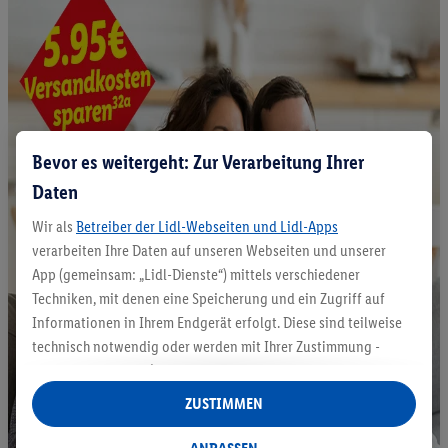
Bevor es weitergeht: Zur Verarbeitung Ihrer
Daten
Wir als
Betreiber der Lidl-Webseiten und Lidl-Apps
verarbeiten Ihre Daten auf unseren Webseiten und unserer
App (gemeinsam: „Lidl-Dienste“) mittels verschiedener
Techniken, mit denen eine Speicherung und ein Zugriff auf
Informationen in Ihrem Endgerät erfolgt. Diese sind teilweise
technisch notwendig oder werden mit Ihrer Zustimmung -
auch durch Partner (u.a.
als separat
oder gemeinsam
Verantwortliche; im Zusammenhang mit dem IAB TCF
ZUSTIMMEN
insgesamt
6
Partner) - für komfortable Einstellungen, zur
Statistik-Erstellung oder für personalisierte Werbung