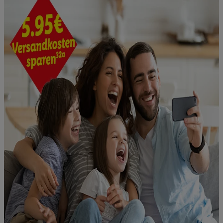
Kaufverhalten in den Lidl-Diensten zur Verfügung gestellt,
damit dieser als
eigenständig Verantwortlicher
den Erfolg von
Werbekampagnen seiner Auftraggeber messen kann.
Die Erstellung personalisierter Werbung basiert auf der
Generierung von auch mit Daten von anderen Diensten
angereicherten Profilen. Dies umfasst die Zusammenführung
von Daten (z.B. über Ihre Nutzung der Lidl-Dienste, Ihr
Kaufverhalten in den Lidl-Diensten, Informationen aus Ihrem
Kundenkonto - z.B. Alter oder Geschlecht - sowie Ihre genauen
Standortdaten) auch über verschiedene Endgeräte und Lidl-
Dienste hinweg einschließlich dem Speichern von und/ oder
dem Zugriff auf Informationen auf Ihren Endgeräten zur
Erstellung von Zielgruppen (sogenannten Segmenten). Im
Zusammenhang mit dem Ausspielen dieser Werbung erfolgen
Verarbeitungen auch zur Leistungs-/ Erfolgsmessung der
Werbung, zur Zielgruppenforschung, zur Entwicklung von
Angeboten sowie zur technischen Sicherung und Optimierung
dieser Werbeausspielungen.
Sofern Sie hier Ihre Zustimmung dazu erteilen und danach ein