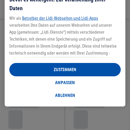
Daten
Wir als
Betreiber der Lidl-Webseiten und Lidl-Apps
verarbeiten Ihre Daten auf unseren Webseiten und unserer
App (gemeinsam: „Lidl-Dienste“) mittels verschiedener
Techniken, mit denen eine Speicherung und ein Zugriff auf
Informationen in Ihrem Endgerät erfolgt. Diese sind teilweise
technisch notwendig oder werden mit Ihrer Zustimmung -
auch durch Partner (u.a.
als separat
oder gemeinsam
Verantwortliche; im Zusammenhang mit dem IAB TCF
ZUSTIMMEN
insgesamt
6
Partner) - für komfortable Einstellungen, zur
Statistik-Erstellung oder für personalisierte Werbung
ANPASSEN
innerhalb und außerhalb der Lidl-Dienste verwendet.
Datenverarbeitungen für personalisierte Werbung werden
ABLEHNEN
durchgeführt, um eigene Werbung auszusteuern und um
Dritten die Ausspielung von Werbung außerhalb der Lidl-
Dienste über die Ihnen und Ihren Haushaltsangehörigen
zugeordneten Endgeräte zu ermöglichen. Sofern Sie
Teilnehmer des Lidl Plus-Programms sind, werden für diese