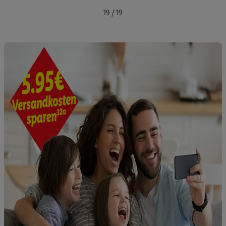
notwendiger Techniken zulassen. Durch einen Klick auf
19 / 19
„Zustimmen“ stimmen Sie allen Verarbeitungen zu sämtlichen
vorgenannten Zwecken unter Einbindung sämtlicher
genannten Partner zu. Weitere Informationen, auch zur
Speicherdauer der Daten und zu Ihrem Recht, Ihre
Einwilligung jederzeit mit Wirkung für die Zukunft zu
widerrufen, finden Sie in unseren
Datenschutzbestimmungen
.
Die Impressen finden Sie hier.
Unter „Anpassen“ können Sie
einzelne Verwendungszwecke oder Partner zulassen; das gilt
auch für die nachfolgend schlagwortartig benannten Zwecke
und Funktionen im Rahmen des Einsatzes des IAB TCF für
Werbung und Erfolgsmessung:
Gewährleistung der Sicherheit, Verhinderung und Aufdeckung
von Betrug und Fehlerbehebung, Bereitstellung und Anzeige
von Werbung und Inhalten, Abgleichung und Kombination
von Daten aus unterschiedlichen Quellen, Verknüpfung
verschiedener Endgeräte, Identifikation von Geräten anhand
automatisch übermittelter Informationen, Messung des