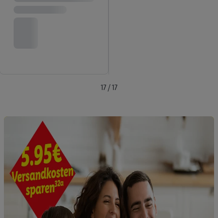
Insbesondere können Sie mittels dieser Technologie auch auf
Diensten wiedererkannt werden, die von Dritten betrieben
werden, damit wir Ihnen dort personalisierte Werbung
ausspielen können. Sie können Ihre Einwilligung speziell zur
Nutzung der Utiq-Technologie - zusätzlich zur weiter unten
erläuterten Möglichkeit, Ihre Einwilligung generell zu
widerrufen - jederzeit auch über
das Datenschutzportal von
17 / 17
Utiq („consenthub“)
oder über „Anpassen“/„Nutzung der
Telekommunikations-basierten Utiq-Technologie für digitales
Marketing“ am unteren Ende dieser Einwilligung (nur für die
Lidl-Dienste) widerrufen. Weitere Informationen finden Sie in
den
Datenschutzbestimmungen von Utiq
.
Durch einen Klick auf „Ablehnen“ können Sie nur den Einsatz
notwendiger Techniken zulassen. Durch einen Klick auf
„Zustimmen“ stimmen Sie allen Verarbeitungen zu sämtlichen
vorgenannten Zwecken unter Einbindung sämtlicher
genannten Partner zu. Weitere Informationen, auch zur
Speicherdauer der Daten und zu Ihrem Recht, Ihre
Einwilligung jederzeit mit Wirkung für die Zukunft zu