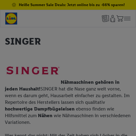
Heiße Summer Sale Deals: Jetzt online bis zu -66% sparen!
SINGER
Nähmaschinen gehören in
jeden Haushalt!
SINGER hat die Nase ganz weit vorne,
wenn es darum geht, Hausarbeit einfacher zu gestalten. Im
Repertoire des Herstellers lassen sich qualitativ
hochwertige Dampfbügeleisen
ebenso finden wie
Hilfsmittel zum
Nähen
wie Nähmaschinen in verschiedenen
Variationen.
Wer kennt das nicht: Mit der Zeit haben sich Löcher in die