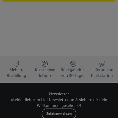
Entwicklung und Verbesserung der Angebote. Analyse
von Zielgruppen durch Statistiken oder Kombinationen
von Daten aus verschiedenen Quellen. Verwendung
reduzierter Daten zur Auswahl von Werbeanzeigen.
Messung der Werbeleistung. Verwendung von Profilen
zur Auswahl personalisierter Werbung.
Liste der Partner (Lieferanten)
Sichere
Kostenlose
Rückgabefrist
Lieferung an
Bestellung
Retoure
von 30 Tagen
Packstation
Newsletter
Melde dich zum Lidl Newsletter an & sichere dir dein
Willkommensgeschenk⁷!
Jetzt anmelden