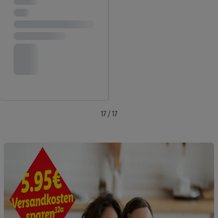
angegebene E-Mail-Adresse von uns in gemeinsamer
Verantwortlichkeit mit einem der oben genannten Partner
verwendet werden, um daraus eine spezielle Online-Kennung
zu erstellen (die sogenannte EUID), die wir sodann ähnlich wie
die sogleich beschriebene Utiq-Kennung verwenden können,
um Sie in von Dritten betriebenen Diensten zu erkennen und
Ihnen personalisierte Werbung auszuspielen. Hierzu wird von
uns und einem der anderen oben genannten Partner auch Ihre
in einen Hashwert umgewandelte E-Mail-Adresse in
gemeinsamer Verantwortlichkeit verarbeitet.
17 / 17
Zudem erlauben Sie uns, der Utiq SA/NV („Utiq“) und
Ihrem
Telekommunikationsnetzbetreiber
, die Utiq-Technologie
in den Lidl-Diensten einzusetzen. Utiq prüft zunächst anhand
Ihrer IP-Adresse, ob die Technologie für Sie verfügbar ist.
Wenn das der Fall ist, gibt Utiq Ihre IP-Adresse an Ihren
Netzbetreiber weiter, der anhand der IP-Adresse und einer
Kundenkonto-Referenz, wie z.B. Ihrer Mobilfunknummer, eine
Kennung für Utiq erstellt. Wir werden diese Kennung
verwenden, um Sie wiederzuerkennen und Erkenntnisse über