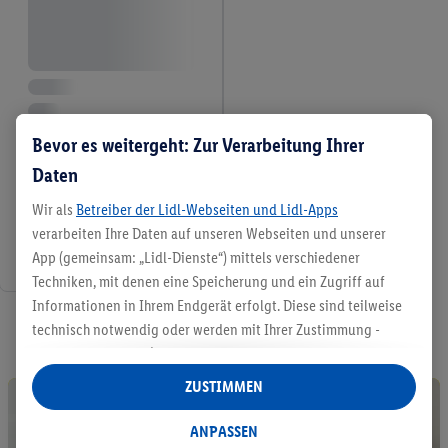
Bevor es weitergeht: Zur Verarbeitung Ihrer
Daten
Wir als
Betreiber der Lidl-Webseiten und Lidl-Apps
verarbeiten Ihre Daten auf unseren Webseiten und unserer
App (gemeinsam: „Lidl-Dienste“) mittels verschiedener
Techniken, mit denen eine Speicherung und ein Zugriff auf
Informationen in Ihrem Endgerät erfolgt. Diese sind teilweise
7 / 7
technisch notwendig oder werden mit Ihrer Zustimmung -
auch durch Partner (u.a.
als separat
oder gemeinsam
Verantwortliche; im Zusammenhang mit dem IAB TCF
ZUSTIMMEN
insgesamt
6
Partner) - für komfortable Einstellungen, zur
Statistik-Erstellung oder für personalisierte Werbung
ANPASSEN