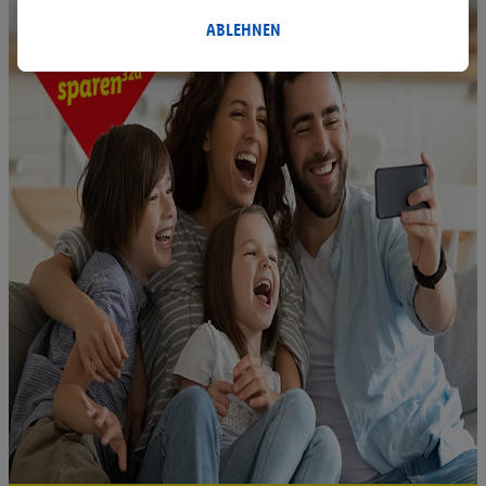
innerhalb und außerhalb der Lidl-Dienste verwendet.
Datenverarbeitungen für personalisierte Werbung werden
ABLEHNEN
durchgeführt, um eigene Werbung auszusteuern und um
Dritten die Ausspielung von Werbung außerhalb der Lidl-
Dienste über die Ihnen und Ihren Haushaltsangehörigen
zugeordneten Endgeräte zu ermöglichen. Sofern Sie
Teilnehmer des Lidl Plus-Programms sind, werden für diese
Zwecke auch Daten aus Ihrem Filial-Kaufverhalten verarbeitet.
Zudem werden einem der o.g. Partner Daten über Ihr
Kaufverhalten in den Lidl-Diensten zur Verfügung gestellt,
damit dieser als
eigenständig Verantwortlicher
den Erfolg von
Werbekampagnen seiner Auftraggeber messen kann.
Die Erstellung personalisierter Werbung basiert auf der
Generierung von auch mit Daten von anderen Diensten
angereicherten Profilen. Dies umfasst die Zusammenführung
von Daten (z.B. über Ihre Nutzung der Lidl-Dienste, Ihr
Kaufverhalten in den Lidl-Diensten, Informationen aus Ihrem
Kundenkonto - z.B. Alter oder Geschlecht - sowie Ihre genauen
Standortdaten) auch über verschiedene Endgeräte und Lidl-