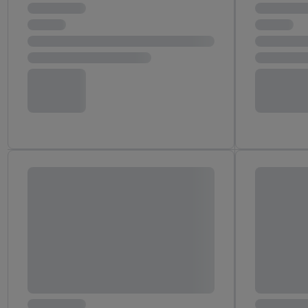
Erfolgsmessung:
Gewährleistung der Sic
Anzeige von Werbung un
Verknüpfung verschiede
Messung des Erfolgs v
Technologie für digital
Verwendung genauer 
Zugriff auf Informa
Zielgruppen durch 
reduzierter Daten 
Auswahl personalisi
Liste der Partner