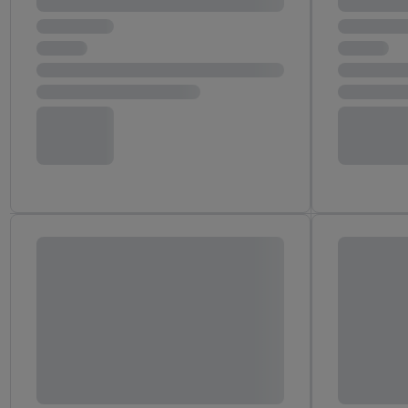
Adresse in gemeinsamer 
Zudem erlauben Sie uns,
den Lidl-Diensten einzus
Wenn das der Fall ist, g
Kundenkonto-Referenz, 
verwenden, um Sie wied
Insbesondere können Sie
werden, damit wir Ihnen
Nutzung der Utiq-Techno
widerrufen - jederzeit 
Telekommunikations-basi
die Lidl-Dienste) wider
Durch einen Klick auf „
„Zustimmen“ stimmen Si
genannten Partner zu. W
jederzeit mit Wirkung f
finden Sie hier.
Unter „A
nachfolgend schlagwort