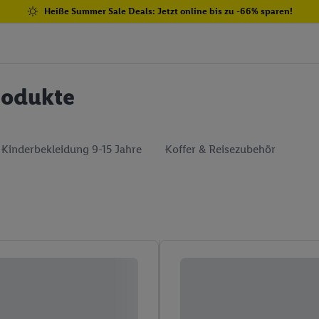
Heiße Summer Sale Deals: Jetzt online bis zu -66% sparen!
rodukte
Kinderbekleidung 9-15 Jahre
Koffer & Reisezubehör