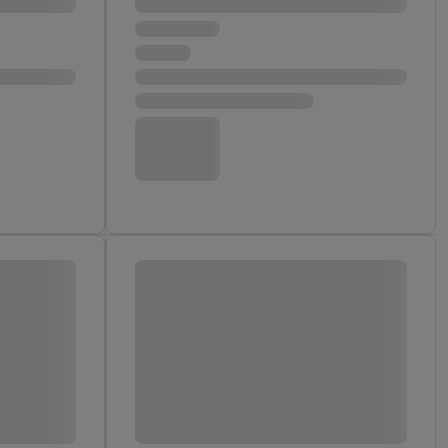
 Utiq-Technologie in
 Sie verfügbar ist.
dresse und einer
en diese Kennung
nsten zu erfassen.
 von Dritten betrieben
gung speziell zur
ung generell zu
en“/„Nutzung der
inwilligung (nur für
von Utiq
.
ch einen Klick auf
ndung sämtlicher
t, Ihre Einwilligung
ngen
.
Die Impressen
as gilt auch für die
B TCF für Werbung und