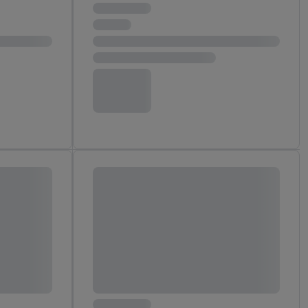
reitstellung und
en Quellen,
ter Informationen,
rten Utiq-
ichern von oder
Analyse von
erwendung
on Profilen zur