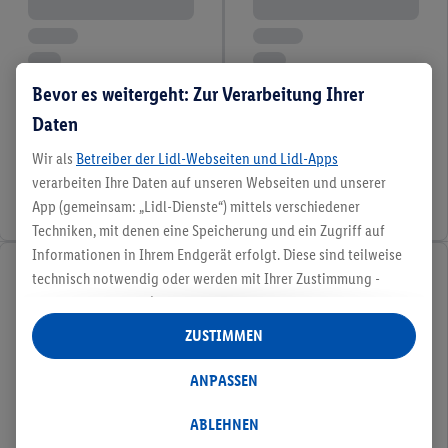
Bevor es weitergeht: Zur Verarbeitung Ihrer
Daten
Wir als
Betreiber der Lidl-Webseiten und Lidl-Apps
verarbeiten Ihre Daten auf unseren Webseiten und unserer
App (gemeinsam: „Lidl-Dienste“) mittels verschiedener
Techniken, mit denen eine Speicherung und ein Zugriff auf
Informationen in Ihrem Endgerät erfolgt. Diese sind teilweise
technisch notwendig oder werden mit Ihrer Zustimmung -
auch durch Partner (u.a.
als separat
oder gemeinsam
Verantwortliche; im Zusammenhang mit dem IAB TCF
ZUSTIMMEN
insgesamt
6
Partner) - für komfortable Einstellungen, zur
Statistik-Erstellung oder für personalisierte Werbung
ANPASSEN
innerhalb und außerhalb der Lidl-Dienste verwendet.
Datenverarbeitungen für personalisierte Werbung werden
ABLEHNEN
durchgeführt, um eigene Werbung auszusteuern und um