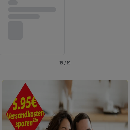
Zudem erlauben Sie uns, der Utiq SA/NV („Utiq“) und
Ihrem
Telekommunikationsnetzbetreiber
, die Utiq-Technologie
in den Lidl-Diensten einzusetzen. Utiq prüft zunächst anhand
Ihrer IP-Adresse, ob die Technologie für Sie verfügbar ist.
Wenn das der Fall ist, gibt Utiq Ihre IP-Adresse an Ihren
Netzbetreiber weiter, der anhand der IP-Adresse und einer
Kundenkonto-Referenz, wie z.B. Ihrer Mobilfunknummer, eine
Kennung für Utiq erstellt. Wir werden diese Kennung
verwenden, um Sie wiederzuerkennen und Erkenntnisse über
19 / 19
Ihr Nutzungsverhalten in den Lidl-Diensten zu erfassen.
Insbesondere können Sie mittels dieser Technologie auch auf
Diensten wiedererkannt werden, die von Dritten betrieben
werden, damit wir Ihnen dort personalisierte Werbung
ausspielen können. Sie können Ihre Einwilligung speziell zur
Nutzung der Utiq-Technologie - zusätzlich zur weiter unten
erläuterten Möglichkeit, Ihre Einwilligung generell zu
widerrufen - jederzeit auch über
das Datenschutzportal von
Utiq („consenthub“)
oder über „Anpassen“/„Nutzung der
Telekommunikations-basierten Utiq-Technologie für digitales