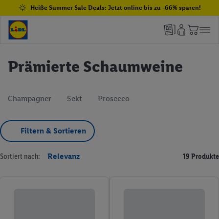
Heiße Summer Sale Deals: Jetzt online bis zu -66% sparen!
Prämierte Schaumweine
Champagner
Sekt
Prosecco
Filtern & Sortieren
Sortiert nach:
Relevanz
19 Produkte