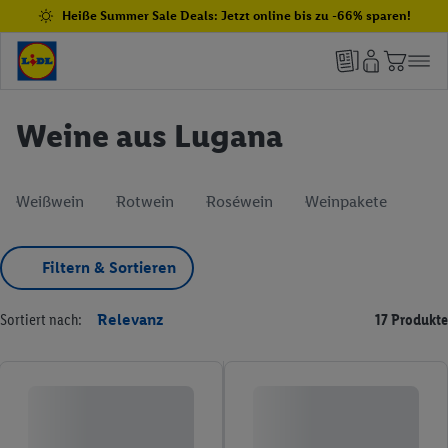
Heiße Summer Sale Deals: Jetzt online bis zu -66% sparen!
Weine aus Lugana
Weißwein
Rotwein
Roséwein
Weinpakete
Filtern & Sortieren
Sortiert nach:
Relevanz
17 Produkte