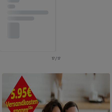
angegebene E-Mail-Adresse von uns in gemeinsamer
Verantwortlichkeit mit einem der oben genannten Partner
verwendet werden, um daraus eine spezielle Online-Kennung
zu erstellen (die sogenannte EUID), die wir sodann ähnlich wie
die sogleich beschriebene Utiq-Kennung verwenden können,
um Sie in von Dritten betriebenen Diensten zu erkennen und
Ihnen personalisierte Werbung auszuspielen. Hierzu wird von
uns und einem der anderen oben genannten Partner auch Ihre
in einen Hashwert umgewandelte E-Mail-Adresse in
gemeinsamer Verantwortlichkeit verarbeitet.
17 / 17
Zudem erlauben Sie uns, der Utiq SA/NV („Utiq“) und
Ihrem
Telekommunikationsnetzbetreiber
, die Utiq-Technologie
in den Lidl-Diensten einzusetzen. Utiq prüft zunächst anhand
Ihrer IP-Adresse, ob die Technologie für Sie verfügbar ist.
Wenn das der Fall ist, gibt Utiq Ihre IP-Adresse an Ihren
Netzbetreiber weiter, der anhand der IP-Adresse und einer
Kundenkonto-Referenz, wie z.B. Ihrer Mobilfunknummer, eine
Kennung für Utiq erstellt. Wir werden diese Kennung
verwenden, um Sie wiederzuerkennen und Erkenntnisse über