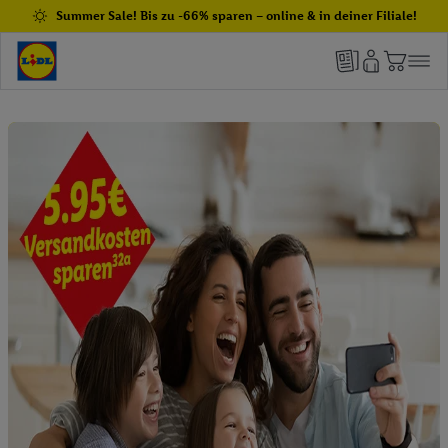
Summer Sale! Bis zu -66% sparen – online & in deiner Filiale!