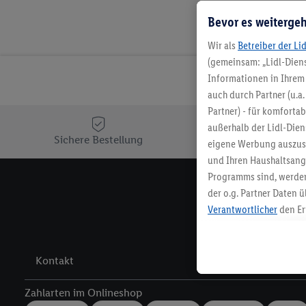
Bevor es weitergeh
Wir als
Betreiber der Li
(gemeinsam: „Lidl-Diens
Informationen in Ihrem 
auch durch Partner (u.a
Partner) - für komforta
außerhalb der Lidl-Die
Sichere Bestellung
Ko
eigene Werbung auszust
und Ihren Haushaltsang
Programms sind, werden
der o.g. Partner Daten ü
Melde 
Verantwortlicher
den Er
Die Erstellung personal
angereicherten Profilen
Kaufverhalten in den Li
Kontakt
genauen Standortdaten)
und/ oder dem Zugriff 
Zahlarten im Onlineshop