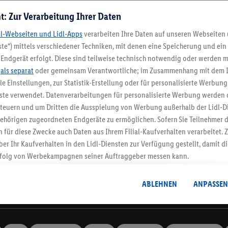
t: Zur Verarbeitung Ihrer Daten
dl-Webseiten und Lidl-Apps
verarbeiten Ihre Daten auf unseren Webseiten
te“) mittels verschiedener Techniken, mit denen eine Speicherung und ein 
Endgerät erfolgt. Diese sind teilweise technisch notwendig oder werden m
Lidl-Newsletter
.
als separat
oder gemeinsam Verantwortliche; im Zusammenhang mit dem 
ble Einstellungen, zur Statistik-Erstellung oder für personalisierte Werbun
nste verwendet. Datenverarbeitungen für personalisierte Werbung werden
stenlose Retoure
Rückgabefrist von 3
euern und um Dritten die Ausspielung von Werbung außerhalb der Lidl-Di
ehörigen zugeordneten Endgeräte zu ermöglichen. Sofern Sie Teilnehmer de
 für diese Zwecke auch Daten aus Ihrem Filial-Kaufverhalten verarbeitet
Newsletter
ber Ihr Kaufverhalten in den Lidl-Diensten zur Verfügung gestellt, damit di
dich zum Lidl Newsletter an & sichere dir dein Willkommensges
folg von Werbekampagnen seiner Auftraggeber messen kann.
Jetzt anmelden
isierter Werbung basiert auf der Generierung von auch mit Daten von and
. Dies umfasst die Zusammenführung von Daten (z.B. über Ihre Nutzung der 
ABLEHNEN
ANPASSEN
dl-Diensten, Informationen aus Ihrem Kundenkonto - z.B. Alter oder Geschl
Informationen
 auch über verschiedene Endgeräte und Lidl-Dienste hinweg einschließli
auf Informationen auf Ihren Endgeräten zur Erstellung von Zielgruppen (