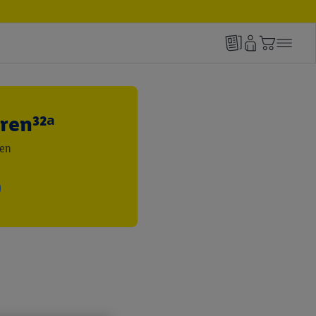
ren³²ᵃ
den