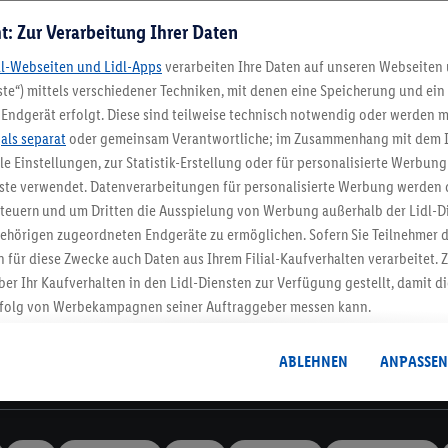
t: Zur Verarbeitung Ihrer Daten
dl-Webseiten und Lidl-Apps
verarbeiten Ihre Daten auf unseren Webseiten
te“) mittels verschiedener Techniken, mit denen eine Speicherung und ein 
Endgerät erfolgt. Diese sind teilweise technisch notwendig oder werden m
Lidl-Newsletter
.
als separat
oder gemeinsam Verantwortliche; im Zusammenhang mit dem 
ble Einstellungen, zur Statistik-Erstellung oder für personalisierte Werbun
nste verwendet. Datenverarbeitungen für personalisierte Werbung werden
stenlose Retoure
Rückgabefrist von 3
euern und um Dritten die Ausspielung von Werbung außerhalb der Lidl-Di
ehörigen zugeordneten Endgeräte zu ermöglichen. Sofern Sie Teilnehmer de
 für diese Zwecke auch Daten aus Ihrem Filial-Kaufverhalten verarbeitet
Newsletter
ber Ihr Kaufverhalten in den Lidl-Diensten zur Verfügung gestellt, damit di
dich zum Lidl Newsletter an & sichere dir dein Willkommensges
folg von Werbekampagnen seiner Auftraggeber messen kann.
Jetzt anmelden
isierter Werbung basiert auf der Generierung von auch mit Daten von and
. Dies umfasst die Zusammenführung von Daten (z.B. über Ihre Nutzung der 
ABLEHNEN
ANPASSEN
dl-Diensten, Informationen aus Ihrem Kundenkonto - z.B. Alter oder Geschl
Informationen
 auch über verschiedene Endgeräte und Lidl-Dienste hinweg einschließli
auf Informationen auf Ihren Endgeräten zur Erstellung von Zielgruppen (