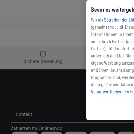
Bevor es weitergeh
Wir als
Betreiber der Li
(gemeinsam: „Lidl-Diens
Informationen in Ihrem 
auch durch Partner (u.a
Partner) - für komforta
außerhalb der Lidl-Die
Sichere Bestellung
Ko
eigene Werbung auszust
und Ihren Haushaltsang
Programms sind, werden
der o.g. Partner Daten ü
Melde 
Verantwortlicher
den Er
Die Erstellung personal
angereicherten Profilen
Kaufverhalten in den Li
Kontakt
genauen Standortdaten)
und/ oder dem Zugriff 
Zahlarten im Onlineshop