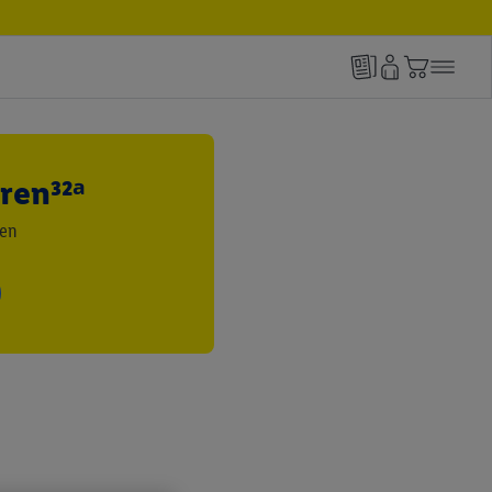
ren³²ᵃ
den