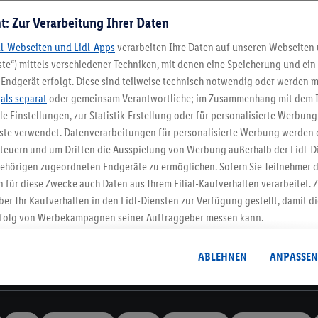
t: Zur Verarbeitung Ihrer Daten
dl-Webseiten und Lidl-Apps
verarbeiten Ihre Daten auf unseren Webseiten
te“) mittels verschiedener Techniken, mit denen eine Speicherung und ein 
Endgerät erfolgt. Diese sind teilweise technisch notwendig oder werden m
Lidl-Newsletter
.
als separat
oder gemeinsam Verantwortliche; im Zusammenhang mit dem 
ble Einstellungen, zur Statistik-Erstellung oder für personalisierte Werbun
nste verwendet. Datenverarbeitungen für personalisierte Werbung werden
stenlose Retoure
Rückgabefrist von 3
euern und um Dritten die Ausspielung von Werbung außerhalb der Lidl-Di
ehörigen zugeordneten Endgeräte zu ermöglichen. Sofern Sie Teilnehmer de
 für diese Zwecke auch Daten aus Ihrem Filial-Kaufverhalten verarbeitet
Newsletter
ber Ihr Kaufverhalten in den Lidl-Diensten zur Verfügung gestellt, damit di
dich zum Lidl Newsletter an & sichere dir dein Willkommensges
folg von Werbekampagnen seiner Auftraggeber messen kann.
Jetzt anmelden
isierter Werbung basiert auf der Generierung von auch mit Daten von and
. Dies umfasst die Zusammenführung von Daten (z.B. über Ihre Nutzung der 
ABLEHNEN
ANPASSEN
dl-Diensten, Informationen aus Ihrem Kundenkonto - z.B. Alter oder Geschl
Informationen
 auch über verschiedene Endgeräte und Lidl-Dienste hinweg einschließli
auf Informationen auf Ihren Endgeräten zur Erstellung von Zielgruppen (