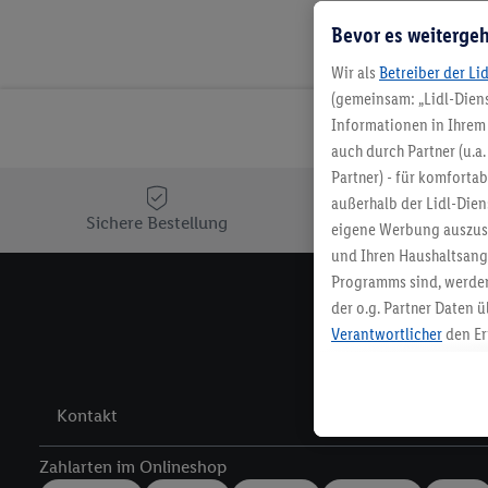
Bevor es weitergeh
Wir als
Betreiber der Li
(gemeinsam: „Lidl-Diens
Informationen in Ihrem 
auch durch Partner (u.a
Partner) - für komforta
außerhalb der Lidl-Die
Sichere Bestellung
Ko
eigene Werbung auszust
und Ihren Haushaltsang
Programms sind, werden
der o.g. Partner Daten ü
Melde 
Verantwortlicher
den Er
Die Erstellung personal
angereicherten Profilen
Kaufverhalten in den Li
Kontakt
genauen Standortdaten)
und/ oder dem Zugriff 
Zahlarten im Onlineshop