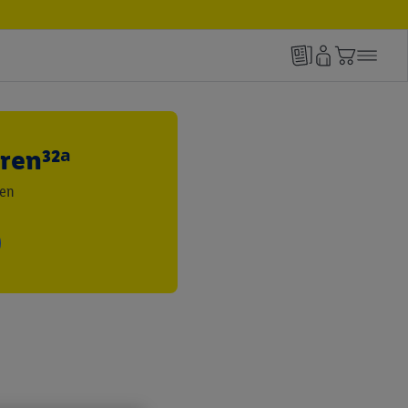
ren³²ᵃ
den