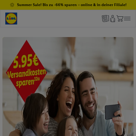
Summer Sale! Bis zu -66% sparen – online & in deiner Filiale!