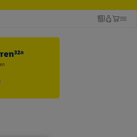
ren³²ᵃ
den