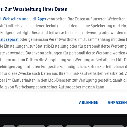
t: Zur Verarbeitung Ihrer Daten
dl-Webseiten und Lidl-Apps
verarbeiten Ihre Daten auf unseren Webseiten
te“) mittels verschiedener Techniken, mit denen eine Speicherung und ein 
Endgerät erfolgt. Diese sind teilweise technisch notwendig oder werden m
Lidl-Newsletter
.
als separat
oder gemeinsam Verantwortliche; im Zusammenhang mit dem 
ble Einstellungen, zur Statistik-Erstellung oder für personalisierte Werbun
nste verwendet. Datenverarbeitungen für personalisierte Werbung werden
stenlose Retoure
Rückgabefrist von 3
euern und um Dritten die Ausspielung von Werbung außerhalb der Lidl-Di
ehörigen zugeordneten Endgeräte zu ermöglichen. Sofern Sie Teilnehmer de
 für diese Zwecke auch Daten aus Ihrem Filial-Kaufverhalten verarbeitet
Newsletter
ber Ihr Kaufverhalten in den Lidl-Diensten zur Verfügung gestellt, damit di
dich zum Lidl Newsletter an & sichere dir dein Willkommensges
folg von Werbekampagnen seiner Auftraggeber messen kann.
Jetzt anmelden
isierter Werbung basiert auf der Generierung von auch mit Daten von and
. Dies umfasst die Zusammenführung von Daten (z.B. über Ihre Nutzung der 
ABLEHNEN
ANPASSEN
dl-Diensten, Informationen aus Ihrem Kundenkonto - z.B. Alter oder Geschl
Informationen
 auch über verschiedene Endgeräte und Lidl-Dienste hinweg einschließli
auf Informationen auf Ihren Endgeräten zur Erstellung von Zielgruppen (