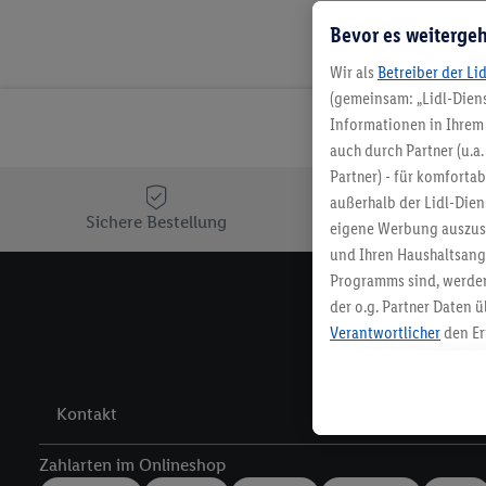
Bevor es weitergeh
Wir als
Betreiber der Li
(gemeinsam: „Lidl-Diens
Informationen in Ihrem 
auch durch Partner (u.a
Partner) - für komforta
außerhalb der Lidl-Die
Sichere Bestellung
Ko
eigene Werbung auszust
und Ihren Haushaltsang
Programms sind, werden
der o.g. Partner Daten ü
Melde 
Verantwortlicher
den Er
Die Erstellung personal
angereicherten Profilen
Kaufverhalten in den Li
Kontakt
genauen Standortdaten)
und/ oder dem Zugriff 
Zahlarten im Onlineshop