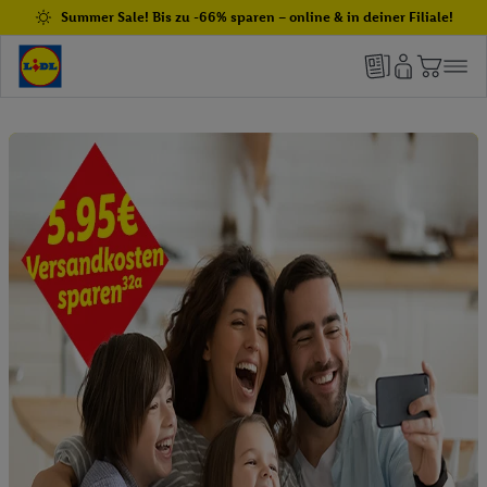
Summer Sale! Bis zu -66% sparen – online & in deiner Filiale!