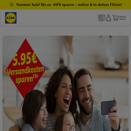
Summer Sale! Bis zu -66% sparen – online & in deiner Filiale!