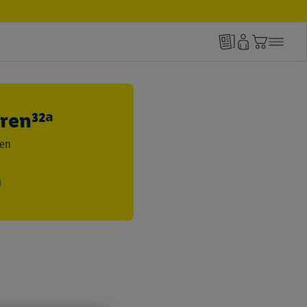
ren³²ᵃ
den