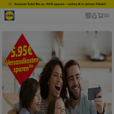
Summer Sale! Bis zu -66% sparen – online & in deiner Filiale!