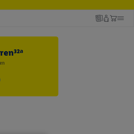
ren³²ᵃ
den