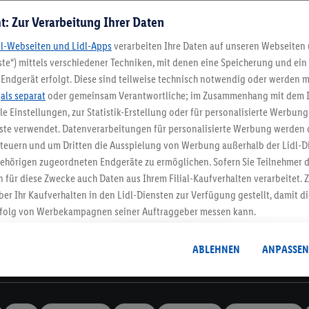
t: Zur Verarbeitung Ihrer Daten
dl-Webseiten und Lidl-Apps
verarbeiten Ihre Daten auf unseren Webseiten
te“) mittels verschiedener Techniken, mit denen eine Speicherung und ein 
Endgerät erfolgt. Diese sind teilweise technisch notwendig oder werden m
Lidl-Newsletter
.
als separat
oder gemeinsam Verantwortliche; im Zusammenhang mit dem 
ble Einstellungen, zur Statistik-Erstellung oder für personalisierte Werbun
nste verwendet. Datenverarbeitungen für personalisierte Werbung werden
stenlose Retoure
Rückgabefrist von 3
euern und um Dritten die Ausspielung von Werbung außerhalb der Lidl-Di
ehörigen zugeordneten Endgeräte zu ermöglichen. Sofern Sie Teilnehmer de
 für diese Zwecke auch Daten aus Ihrem Filial-Kaufverhalten verarbeitet
Newsletter
ber Ihr Kaufverhalten in den Lidl-Diensten zur Verfügung gestellt, damit di
dich zum Lidl Newsletter an & sichere dir dein Willkommensges
folg von Werbekampagnen seiner Auftraggeber messen kann.
Jetzt anmelden
isierter Werbung basiert auf der Generierung von auch mit Daten von and
. Dies umfasst die Zusammenführung von Daten (z.B. über Ihre Nutzung der 
ABLEHNEN
ANPASSEN
dl-Diensten, Informationen aus Ihrem Kundenkonto - z.B. Alter oder Geschl
Informationen
 auch über verschiedene Endgeräte und Lidl-Dienste hinweg einschließli
auf Informationen auf Ihren Endgeräten zur Erstellung von Zielgruppen (