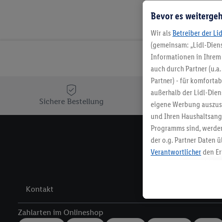
Bevor es weitergeh
Wir als
Betreiber der Li
(gemeinsam: „Lidl-Diens
Informationen in Ihrem 
auch durch Partner (u.a
Partner) - für komforta
außerhalb der Lidl-Die
Sichere Bestellung
Ko
eigene Werbung auszust
und Ihren Haushaltsang
Programms sind, werden
der o.g. Partner Daten ü
Melde 
Verantwortlicher
den Er
Die Erstellung personal
angereicherten Profilen
Kaufverhalten in den Li
Kontakt
genauen Standortdaten)
und/ oder dem Zugriff 
Zahlarten im Onlineshop