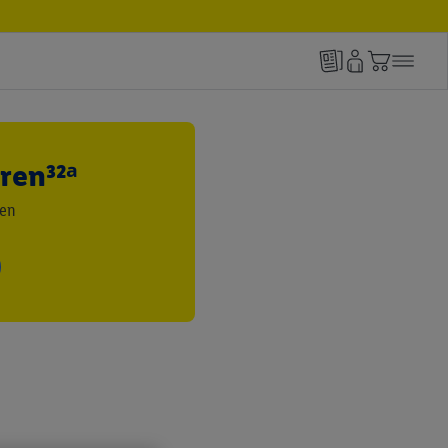
ren³²ᵃ
den