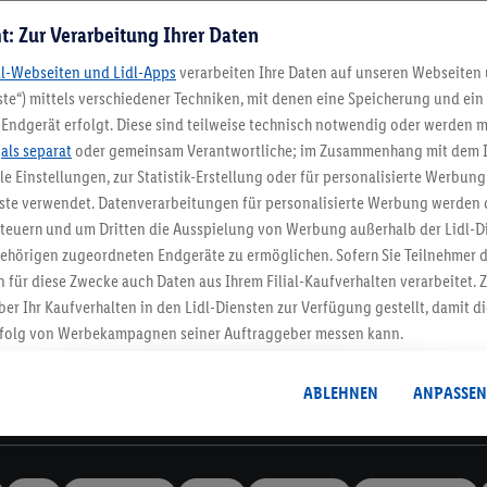
t: Zur Verarbeitung Ihrer Daten
dl-Webseiten und Lidl-Apps
verarbeiten Ihre Daten auf unseren Webseiten
te“) mittels verschiedener Techniken, mit denen eine Speicherung und ein 
Endgerät erfolgt. Diese sind teilweise technisch notwendig oder werden m
Lidl-Newsletter
.
als separat
oder gemeinsam Verantwortliche; im Zusammenhang mit dem 
ble Einstellungen, zur Statistik-Erstellung oder für personalisierte Werbun
nste verwendet. Datenverarbeitungen für personalisierte Werbung werden
stenlose Retoure
Rückgabefrist von 3
euern und um Dritten die Ausspielung von Werbung außerhalb der Lidl-Di
ehörigen zugeordneten Endgeräte zu ermöglichen. Sofern Sie Teilnehmer de
 für diese Zwecke auch Daten aus Ihrem Filial-Kaufverhalten verarbeitet
Newsletter
ber Ihr Kaufverhalten in den Lidl-Diensten zur Verfügung gestellt, damit di
dich zum Lidl Newsletter an & sichere dir dein Willkommensges
folg von Werbekampagnen seiner Auftraggeber messen kann.
Jetzt anmelden
isierter Werbung basiert auf der Generierung von auch mit Daten von and
. Dies umfasst die Zusammenführung von Daten (z.B. über Ihre Nutzung der 
ABLEHNEN
ANPASSEN
dl-Diensten, Informationen aus Ihrem Kundenkonto - z.B. Alter oder Geschl
Informationen
 auch über verschiedene Endgeräte und Lidl-Dienste hinweg einschließli
auf Informationen auf Ihren Endgeräten zur Erstellung von Zielgruppen (