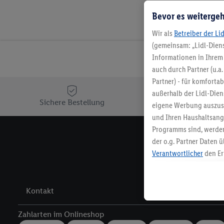
Bevor es weitergeh
Wir als
Betreiber der Li
(gemeinsam: „Lidl-Diens
Informationen in Ihrem 
auch durch Partner (u.a
Partner) - für komforta
außerhalb der Lidl-Die
Sichere Bestellung
Ko
eigene Werbung auszust
und Ihren Haushaltsang
Programms sind, werden
der o.g. Partner Daten ü
Melde 
Verantwortlicher
den Er
Die Erstellung personal
angereicherten Profilen
Kaufverhalten in den Li
Kontakt
genauen Standortdaten)
und/ oder dem Zugriff 
Zahlarten im Onlineshop