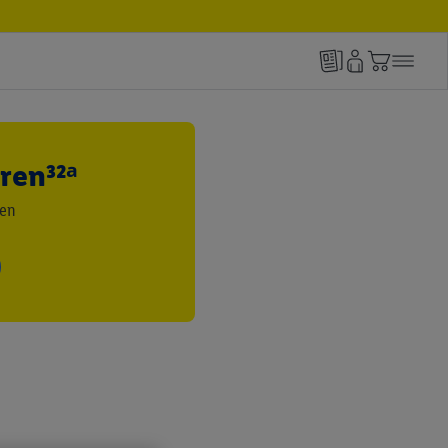
ren³²ᵃ
den