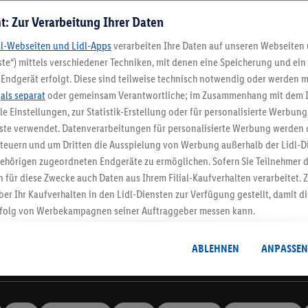
t: Zur Verarbeitung Ihrer Daten
dl-Webseiten und Lidl-Apps
verarbeiten Ihre Daten auf unseren Webseiten
te“) mittels verschiedener Techniken, mit denen eine Speicherung und ein 
Endgerät erfolgt. Diese sind teilweise technisch notwendig oder werden m
Lidl-Newsletter
.
als separat
oder gemeinsam Verantwortliche; im Zusammenhang mit dem 
ble Einstellungen, zur Statistik-Erstellung oder für personalisierte Werbun
nste verwendet. Datenverarbeitungen für personalisierte Werbung werden
stenlose Retoure
Rückgabefrist von 3
euern und um Dritten die Ausspielung von Werbung außerhalb der Lidl-Di
ehörigen zugeordneten Endgeräte zu ermöglichen. Sofern Sie Teilnehmer de
 für diese Zwecke auch Daten aus Ihrem Filial-Kaufverhalten verarbeitet
Newsletter
ber Ihr Kaufverhalten in den Lidl-Diensten zur Verfügung gestellt, damit di
dich zum Lidl Newsletter an & sichere dir dein Willkommensges
folg von Werbekampagnen seiner Auftraggeber messen kann.
Jetzt anmelden
isierter Werbung basiert auf der Generierung von auch mit Daten von and
. Dies umfasst die Zusammenführung von Daten (z.B. über Ihre Nutzung der 
ABLEHNEN
ANPASSEN
dl-Diensten, Informationen aus Ihrem Kundenkonto - z.B. Alter oder Geschl
Informationen
 auch über verschiedene Endgeräte und Lidl-Dienste hinweg einschließli
auf Informationen auf Ihren Endgeräten zur Erstellung von Zielgruppen (