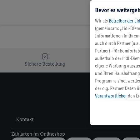
Bevor es weitergeh
Wir als
Betreiber der Li
(gemeinsam: „Lidl-Diens
Informationen in Ihrem 
auch durch Partner (u.a
Partner) - für komforta
außerhalb der Lidl-Die
Sichere Bestellung
Ko
eigene Werbung auszust
und Ihren Haushaltsang
Programms sind, werden
der o.g. Partner Daten ü
Melde 
Verantwortlicher
den Er
Die Erstellung personal
angereicherten Profilen
Kaufverhalten in den Li
Kontakt
genauen Standortdaten)
und/ oder dem Zugriff 
Zahlarten im Onlineshop