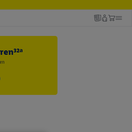
ren³²ᵃ
den