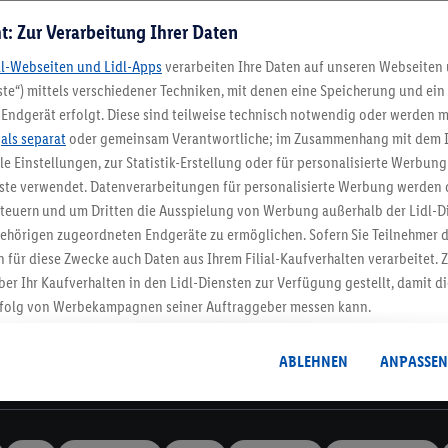
t: Zur Verarbeitung Ihrer Daten
dl-Webseiten und Lidl-Apps
verarbeiten Ihre Daten auf unseren Webseiten
te“) mittels verschiedener Techniken, mit denen eine Speicherung und ein 
Endgerät erfolgt. Diese sind teilweise technisch notwendig oder werden m
Lidl-Newsletter
.
als separat
oder gemeinsam Verantwortliche; im Zusammenhang mit dem 
ble Einstellungen, zur Statistik-Erstellung oder für personalisierte Werbun
nste verwendet. Datenverarbeitungen für personalisierte Werbung werden
stenlose Retoure
Rückgabefrist von 3
euern und um Dritten die Ausspielung von Werbung außerhalb der Lidl-Di
ehörigen zugeordneten Endgeräte zu ermöglichen. Sofern Sie Teilnehmer de
 für diese Zwecke auch Daten aus Ihrem Filial-Kaufverhalten verarbeitet
Newsletter
ber Ihr Kaufverhalten in den Lidl-Diensten zur Verfügung gestellt, damit di
dich zum Lidl Newsletter an & sichere dir dein Willkommensges
folg von Werbekampagnen seiner Auftraggeber messen kann.
Jetzt anmelden
isierter Werbung basiert auf der Generierung von auch mit Daten von and
. Dies umfasst die Zusammenführung von Daten (z.B. über Ihre Nutzung der 
ABLEHNEN
ANPASSEN
dl-Diensten, Informationen aus Ihrem Kundenkonto - z.B. Alter oder Geschl
Informationen
 auch über verschiedene Endgeräte und Lidl-Dienste hinweg einschließli
auf Informationen auf Ihren Endgeräten zur Erstellung von Zielgruppen (