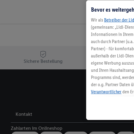
Bevor es weitergeh
Wir als
Betreiber der Li
(gemeinsam: „Lidl-Diens
Informationen in Ihrem 
auch durch Partner (u.a
Partner) - für komforta
außerhalb der Lidl-Die
Sichere Bestellung
Ko
eigene Werbung auszust
und Ihren Haushaltsang
Programms sind, werden
der o.g. Partner Daten ü
Melde 
Verantwortlicher
den Er
Die Erstellung personal
angereicherten Profilen
Kaufverhalten in den Li
Kontakt
genauen Standortdaten)
und/ oder dem Zugriff 
Zahlarten im Onlineshop