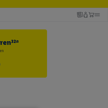
ren³²ᵃ
den