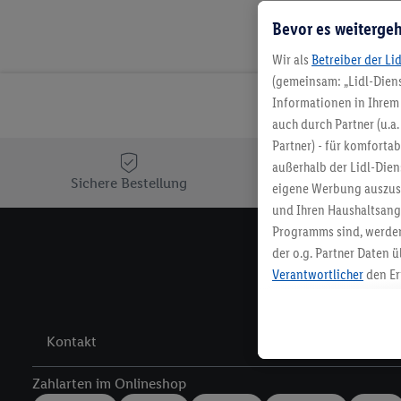
Bevor es weitergeh
Wir als
Betreiber der Li
(gemeinsam: „Lidl-Diens
Informationen in Ihrem 
auch durch Partner (u.a
Partner) - für komforta
außerhalb der Lidl-Die
Sichere Bestellung
Ko
eigene Werbung auszust
und Ihren Haushaltsang
Programms sind, werden
der o.g. Partner Daten ü
Melde 
Verantwortlicher
den Er
Die Erstellung personal
angereicherten Profilen
Kaufverhalten in den Li
Kontakt
genauen Standortdaten)
und/ oder dem Zugriff 
Zahlarten im Onlineshop