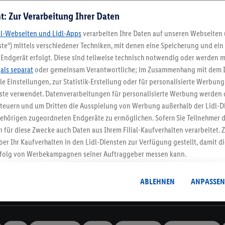
t: Zur Verarbeitung Ihrer Daten
dl-Webseiten und Lidl-Apps
verarbeiten Ihre Daten auf unseren Webseiten
te“) mittels verschiedener Techniken, mit denen eine Speicherung und ein 
Endgerät erfolgt. Diese sind teilweise technisch notwendig oder werden m
Lidl-Newsletter
.
als separat
oder gemeinsam Verantwortliche; im Zusammenhang mit dem 
ble Einstellungen, zur Statistik-Erstellung oder für personalisierte Werbun
nste verwendet. Datenverarbeitungen für personalisierte Werbung werden
stenlose Retoure
Rückgabefrist von 3
euern und um Dritten die Ausspielung von Werbung außerhalb der Lidl-Di
ehörigen zugeordneten Endgeräte zu ermöglichen. Sofern Sie Teilnehmer de
 für diese Zwecke auch Daten aus Ihrem Filial-Kaufverhalten verarbeitet
Newsletter
ber Ihr Kaufverhalten in den Lidl-Diensten zur Verfügung gestellt, damit di
dich zum Lidl Newsletter an & sichere dir dein Willkommensges
folg von Werbekampagnen seiner Auftraggeber messen kann.
Jetzt anmelden
isierter Werbung basiert auf der Generierung von auch mit Daten von and
. Dies umfasst die Zusammenführung von Daten (z.B. über Ihre Nutzung der 
ABLEHNEN
ANPASSEN
dl-Diensten, Informationen aus Ihrem Kundenkonto - z.B. Alter oder Geschl
Informationen
 auch über verschiedene Endgeräte und Lidl-Dienste hinweg einschließli
auf Informationen auf Ihren Endgeräten zur Erstellung von Zielgruppen (