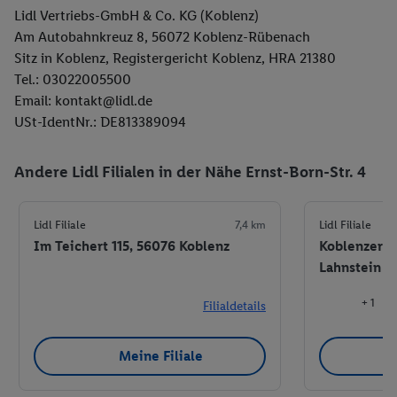
Lidl Vertriebs-GmbH & Co. KG (Koblenz)
Am Autobahnkreuz 8, 56072 Koblenz-Rübenach
Sitz in Koblenz, Registergericht Koblenz, HRA 21380
Tel.: 03022005500
Email: kontakt@lidl.de
USt-IdentNr.: DE813389094
Andere Lidl Filialen in der Nähe Ernst-Born-Str. 4
Lidl Filiale
7,4 km
Lidl Filiale
Im Teichert 115, 56076 Koblenz
Koblenzer S
Lahnstein
+ 1
Filialdetails
Meine Filiale