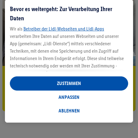
Bevor es weitergeht: Zur Verarbeitung Ihrer
Daten
Wir als
Betreiber der Lidl-Webseiten und Lidl-Apps
verarbeiten Ihre Daten auf unseren Webseiten und unserer
App (gemeinsam: „Lidl-Dienste“) mittels verschiedener
Techniken, mit denen eine Speicherung und ein Zugriff auf
Informationen in Ihrem Endgerät erfolgt. Diese sind teilweise
technisch notwendig oder werden mit Ihrer Zustimmung -
auch durch Partner (u.a.
als separat
oder gemeinsam
5.95 € Versand sparen³²ᵃ
Verantwortliche; im Zusammenhang mit dem IAB TCF
ZUSTIMMEN
Jetzt zum Newsletter anmelden
insgesamt
6
Partner) - für komfortable Einstellungen, zur
Statistik-Erstellung oder für personalisierte Werbung
ANPASSEN
Gutschein sichern!
innerhalb und außerhalb der Lidl-Dienste verwendet.
Datenverarbeitungen für personalisierte Werbung werden
ABLEHNEN
durchgeführt, um eigene Werbung auszusteuern und um
Dritten die Ausspielung von Werbung außerhalb der Lidl-
Dienste über die Ihnen und Ihren Haushaltsangehörigen