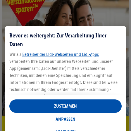
Bevor es weitergeht: Zur Verarbeitung Ihrer
Daten
Wir als
Betreiber der Lidl-Webseiten und Lidl-Apps
verarbeiten Ihre Daten auf unseren Webseiten und unserer
App (gemeinsam: „Lidl-Dienste“) mittels verschiedener
Techniken, mit denen eine Speicherung und ein Zugriff auf
Informationen in Ihrem Endgerät erfolgt. Diese sind teilweise
technisch notwendig oder werden mit Ihrer Zustimmung -
auch durch Partner (u.a.
als separat
oder gemeinsam
Verantwortliche; im Zusammenhang mit dem IAB TCF
ZUSTIMMEN
insgesamt
6
Partner) - für komfortable Einstellungen, zur
Statistik-Erstellung oder für personalisierte Werbung
ANPASSEN
5.95 € Versand sparen³²ᵃ
innerhalb und außerhalb der Lidl-Dienste verwendet.