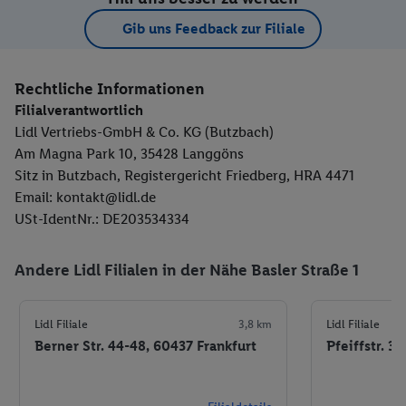
Gib uns Feedback zur Filiale
Rechtliche Informationen
Filialverantwortlich
Lidl Vertriebs-GmbH & Co. KG (Butzbach)
Am Magna Park 10, 35428 Langgöns
Sitz in Butzbach, Registergericht Friedberg, HRA 4471
Email: kontakt@lidl.de
USt-IdentNr.: DE203534334
Andere Lidl Filialen in der Nähe Basler Straße 1
Lidl Filiale
3,8 km
Lidl Filiale
Berner Str. 44-48, 60437 Frankfurt
Pfeiffstr. 3