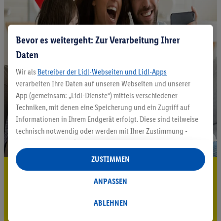
Bevor es weitergeht: Zur Verarbeitung Ihrer
Daten
Wir als
Betreiber der Lidl-Webseiten und Lidl-Apps
verarbeiten Ihre Daten auf unseren Webseiten und unserer
App (gemeinsam: „Lidl-Dienste“) mittels verschiedener
Techniken, mit denen eine Speicherung und ein Zugriff auf
Informationen in Ihrem Endgerät erfolgt. Diese sind teilweise
technisch notwendig oder werden mit Ihrer Zustimmung -
auch durch Partner (u.a.
als separat
oder gemeinsam
Verantwortliche; im Zusammenhang mit dem IAB TCF
ZUSTIMMEN
insgesamt
6
Partner) - für komfortable Einstellungen, zur
5.95 € Versand sparen³²ᵃ
Statistik-Erstellung oder für personalisierte Werbung
ANPASSEN
Jetzt zum Newsletter anmelden
innerhalb und außerhalb der Lidl-Dienste verwendet.
Datenverarbeitungen für personalisierte Werbung werden
ABLEHNEN
Gutschein sichern!
durchgeführt, um eigene Werbung auszusteuern und um