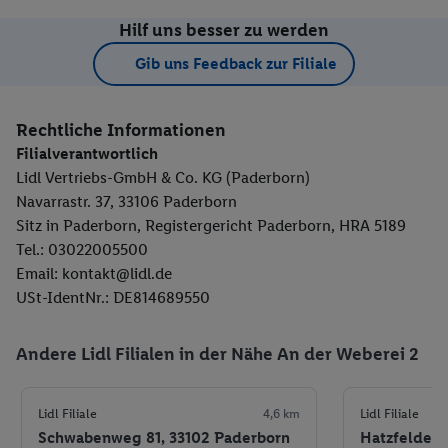
Hilf uns besser zu werden
Gib uns Feedback zur Filiale
Rechtliche Informationen
Filialverantwortlich
Lidl Vertriebs-GmbH & Co. KG (Paderborn)
Navarrastr. 37, 33106 Paderborn
Sitz in Paderborn, Registergericht Paderborn, HRA 5189
Tel.: 03022005500
Email: kontakt@lidl.de
USt-IdentNr.: DE814689550
Andere Lidl Filialen in der Nähe An der Weberei 2
Lidl Filiale
4,6 km
Lidl Filiale
Schwabenweg 81, 33102 Paderborn
Hatzfelder S