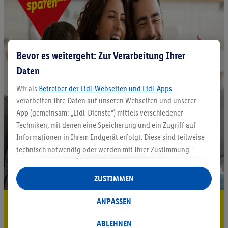
Bevor es weitergeht: Zur Verarbeitung Ihrer
Daten
Wir als
Betreiber der Lidl-Webseiten und Lidl-Apps
verarbeiten Ihre Daten auf unseren Webseiten und unserer
App (gemeinsam: „Lidl-Dienste“) mittels verschiedener
Techniken, mit denen eine Speicherung und ein Zugriff auf
Informationen in Ihrem Endgerät erfolgt. Diese sind teilweise
technisch notwendig oder werden mit Ihrer Zustimmung -
auch durch Partner (u.a.
als separat
oder gemeinsam
Verantwortliche; im Zusammenhang mit dem IAB TCF
ZUSTIMMEN
insgesamt
6
Partner) - für komfortable Einstellungen, zur
Statistik-Erstellung oder für personalisierte Werbung
ANPASSEN
5.95 € Versand sparen³²ᵃ
innerhalb und außerhalb der Lidl-Dienste verwendet.
Datenverarbeitungen für personalisierte Werbung werden
Jetzt zum Newsletter anmelden
ABLEHNEN