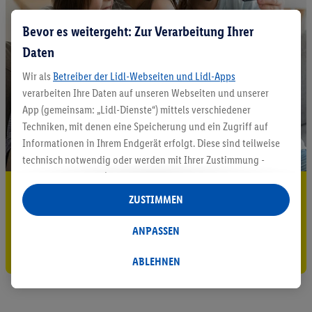
Bevor es weitergeht: Zur Verarbeitung Ihrer
Daten
Wir als
Betreiber der Lidl-Webseiten und Lidl-Apps
verarbeiten Ihre Daten auf unseren Webseiten und unserer
App (gemeinsam: „Lidl-Dienste“) mittels verschiedener
Techniken, mit denen eine Speicherung und ein Zugriff auf
Informationen in Ihrem Endgerät erfolgt. Diese sind teilweise
technisch notwendig oder werden mit Ihrer Zustimmung -
auch durch Partner (u.a.
als separat
oder gemeinsam
5.95 € Versand sparen³²ᵃ
Verantwortliche; im Zusammenhang mit dem IAB TCF
ZUSTIMMEN
insgesamt
6
Partner) - für komfortable Einstellungen, zur
Jetzt zum Newsletter anmelden
Statistik-Erstellung oder für personalisierte Werbung
ANPASSEN
innerhalb und außerhalb der Lidl-Dienste verwendet.
Gutschein sichern!
Datenverarbeitungen für personalisierte Werbung werden
ABLEHNEN
durchgeführt, um eigene Werbung auszusteuern und um
Dritten die Ausspielung von Werbung außerhalb der Lidl-
Dienste über die Ihnen und Ihren Haushaltsangehörigen