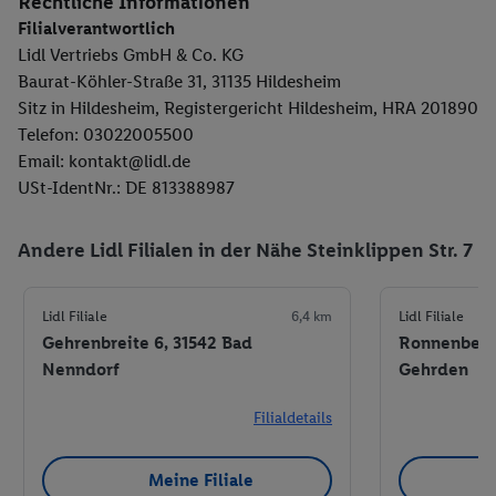
Rechtliche Informationen
Filialverantwortlich
Lidl Vertriebs GmbH & Co. KG
Baurat-Köhler-Straße 31, 31135 Hildesheim
Sitz in Hildesheim, Registergericht Hildesheim, HRA 201890
Telefon: 03022005500
Email: kontakt@lidl.de
USt-IdentNr.: DE 813388987
Andere Lidl Filialen in der Nähe Steinklippen Str. 7
Lidl Filiale
6,4 km
Lidl Filiale
Gehrenbreite 6, 31542 Bad
Ronnenberge
Nenndorf
Gehrden
Filialdetails
Meine Filiale