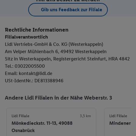
Gib uns Feedback zur Filiale
Rechtliche Informationen
Filialverantwortlich
Lidl Vertriebs-GmbH & Co. KG (Westerkappeln)
Am Velper Mühlenbach 6, 49492 Westerkappeln
Sitz in Westerkappeln, Registergericht Steinfurt, HRA 4842
Tel.: 03022005500
Email: kontakt@lidl.de
USt-IdentNr.: DE813388946
Andere Lidl Filialen in der Nähe Weberstr. 3
Lidl Filiale
3,5 km
Lidl Filiale
Mönkedieckstr. 11-13, 49088
Mindener St
Osnabrück