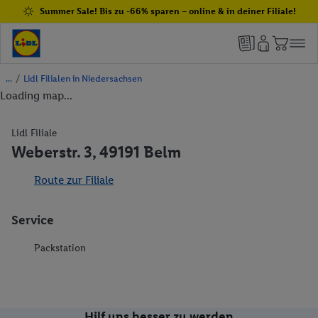
Summer Sale! Bis zu -66% sparen – online & in deiner Filiale!
/
Lidl Filialen in Niedersachsen
Loading map...
Lidl Filiale
Weberstr. 3, 49191 Belm
Route zur Filiale
Service
Packstation
Hilf uns besser zu werden