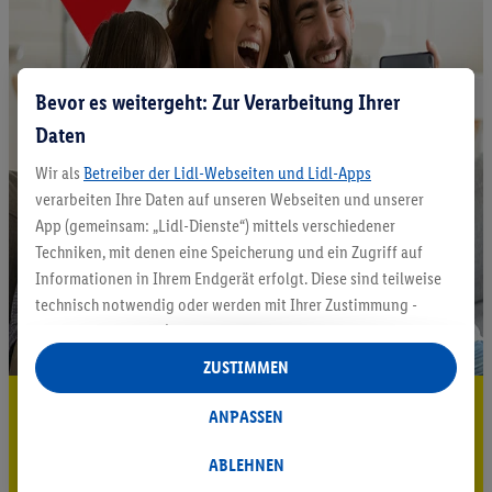
Bevor es weitergeht: Zur Verarbeitung Ihrer
Daten
Wir als
Betreiber der Lidl-Webseiten und Lidl-Apps
verarbeiten Ihre Daten auf unseren Webseiten und unserer
App (gemeinsam: „Lidl-Dienste“) mittels verschiedener
Techniken, mit denen eine Speicherung und ein Zugriff auf
Informationen in Ihrem Endgerät erfolgt. Diese sind teilweise
technisch notwendig oder werden mit Ihrer Zustimmung -
auch durch Partner (u.a.
als separat
oder gemeinsam
Verantwortliche; im Zusammenhang mit dem IAB TCF
ZUSTIMMEN
insgesamt
6
Partner) - für komfortable Einstellungen, zur
5.95 € Versand sparen³²ᵃ
Statistik-Erstellung oder für personalisierte Werbung
ANPASSEN
innerhalb und außerhalb der Lidl-Dienste verwendet.
Jetzt zum Newsletter anmelden
Datenverarbeitungen für personalisierte Werbung werden
ABLEHNEN
durchgeführt, um eigene Werbung auszusteuern und um