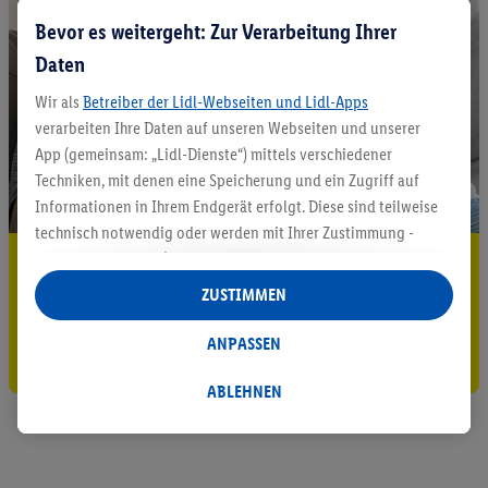
Bevor es weitergeht: Zur Verarbeitung Ihrer
Daten
Wir als
Betreiber der Lidl-Webseiten und Lidl-Apps
verarbeiten Ihre Daten auf unseren Webseiten und unserer
App (gemeinsam: „Lidl-Dienste“) mittels verschiedener
Techniken, mit denen eine Speicherung und ein Zugriff auf
Informationen in Ihrem Endgerät erfolgt. Diese sind teilweise
technisch notwendig oder werden mit Ihrer Zustimmung -
auch durch Partner (u.a.
als separat
oder gemeinsam
5.95 € Versand sparen³²ᵃ
Verantwortliche; im Zusammenhang mit dem IAB TCF
ZUSTIMMEN
Jetzt zum Newsletter anmelden
insgesamt
6
Partner) - für komfortable Einstellungen, zur
Statistik-Erstellung oder für personalisierte Werbung
ANPASSEN
Gutschein sichern!
innerhalb und außerhalb der Lidl-Dienste verwendet.
Datenverarbeitungen für personalisierte Werbung werden
ABLEHNEN
durchgeführt, um eigene Werbung auszusteuern und um
Dritten die Ausspielung von Werbung außerhalb der Lidl-
Dienste über die Ihnen und Ihren Haushaltsangehörigen