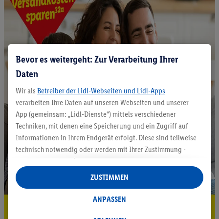
Bevor es weitergeht: Zur Verarbeitung Ihrer
Daten
Wir als
Betreiber der Lidl-Webseiten und Lidl-Apps
verarbeiten Ihre Daten auf unseren Webseiten und unserer
App (gemeinsam: „Lidl-Dienste“) mittels verschiedener
Techniken, mit denen eine Speicherung und ein Zugriff auf
Informationen in Ihrem Endgerät erfolgt. Diese sind teilweise
technisch notwendig oder werden mit Ihrer Zustimmung -
auch durch Partner (u.a.
als separat
oder gemeinsam
Verantwortliche; im Zusammenhang mit dem IAB TCF
ZUSTIMMEN
insgesamt
6
Partner) - für komfortable Einstellungen, zur
Statistik-Erstellung oder für personalisierte Werbung
ANPASSEN
5.95 € Versand sparen³²ᵃ
innerhalb und außerhalb der Lidl-Dienste verwendet.