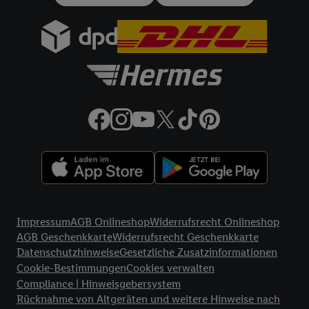
gemeinsamer Verantwortlichkeit verarbeitet.
Zudem erlauben Sie uns, der Utiq SA/NV („Utiq“) und
Ihrem
Telekommunikationsnetzbetreiber
, die Utiq-Technologie
in den Lidl-Diensten einzusetzen. Utiq prüft zunächst anhand
Ihrer IP-Adresse, ob die Technologie für Sie verfügbar ist.
Wenn das der Fall ist, gibt Utiq Ihre IP-Adresse an Ihren
Netzbetreiber weiter, der anhand der IP-Adresse und einer
Kundenkonto-Referenz, wie z.B. Ihrer Mobilfunknummer, eine
Kennung für Utiq erstellt. Wir werden diese Kennung
verwenden, um Sie wiederzuerkennen und Erkenntnisse über
Ihr Nutzungsverhalten in den Lidl-Diensten zu erfassen.
Insbesondere können Sie mittels dieser Technologie auch auf
Rechtliche Informationen
Diensten wiedererkannt werden, die von Dritten betrieben
Impressum
AGB Onlineshop
Widerrufsrecht Onlineshop
werden, damit wir Ihnen dort personalisierte Werbung
AGB Geschenkkarte
Widerrufsrecht Geschenkkarte
ausspielen können. Sie können Ihre Einwilligung speziell zur
Datenschutzhinweise
Gesetzliche Zusatzinformationen
Nutzung der Utiq-Technologie - zusätzlich zur weiter unten
Cookie-Bestimmungen
Cookies verwalten
erläuterten Möglichkeit, Ihre Einwilligung generell zu
Compliance | Hinweisgebersystem
widerrufen - jederzeit auch über
das Datenschutzportal von
Rücknahme von Altgeräten und weitere Hinweise nach