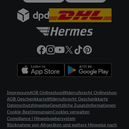
gemeinsamer Verantwortlichkeit verarbeitet.
Zudem erlauben Sie uns, der Utiq SA/NV („Utiq“) und
Ihrem
Telekommunikationsnetzbetreiber
, die Utiq-Technologie
in den Lidl-Diensten einzusetzen. Utiq prüft zunächst anhand
Ihrer IP-Adresse, ob die Technologie für Sie verfügbar ist.
Wenn das der Fall ist, gibt Utiq Ihre IP-Adresse an Ihren
Netzbetreiber weiter, der anhand der IP-Adresse und einer
Kundenkonto-Referenz, wie z.B. Ihrer Mobilfunknummer, eine
Kennung für Utiq erstellt. Wir werden diese Kennung
verwenden, um Sie wiederzuerkennen und Erkenntnisse über
Ihr Nutzungsverhalten in den Lidl-Diensten zu erfassen.
Insbesondere können Sie mittels dieser Technologie auch auf
Rechtliche Informationen
Diensten wiedererkannt werden, die von Dritten betrieben
Impressum
AGB Onlineshop
Widerrufsrecht Onlineshop
werden, damit wir Ihnen dort personalisierte Werbung
AGB Geschenkkarte
Widerrufsrecht Geschenkkarte
ausspielen können. Sie können Ihre Einwilligung speziell zur
Datenschutzhinweise
Gesetzliche Zusatzinformationen
Nutzung der Utiq-Technologie - zusätzlich zur weiter unten
Cookie-Bestimmungen
Cookies verwalten
erläuterten Möglichkeit, Ihre Einwilligung generell zu
Compliance | Hinweisgebersystem
widerrufen - jederzeit auch über
das Datenschutzportal von
Rücknahme von Altgeräten und weitere Hinweise nach