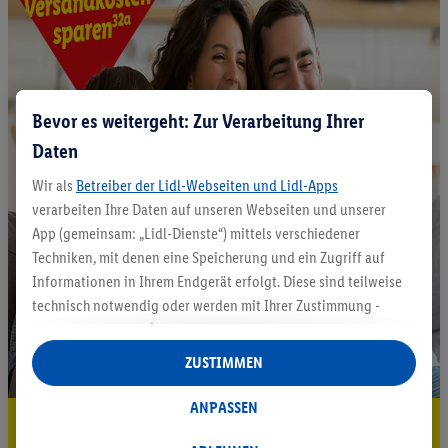
Bevor es weitergeht: Zur Verarbeitung Ihrer
Daten
Wir als
Betreiber der Lidl-Webseiten und Lidl-Apps
verarbeiten Ihre Daten auf unseren Webseiten und unserer
App (gemeinsam: „Lidl-Dienste“) mittels verschiedener
Techniken, mit denen eine Speicherung und ein Zugriff auf
Informationen in Ihrem Endgerät erfolgt. Diese sind teilweise
technisch notwendig oder werden mit Ihrer Zustimmung -
auch durch Partner (u.a.
als separat
oder gemeinsam
Verantwortliche; im Zusammenhang mit dem IAB TCF
ZUSTIMMEN
insgesamt
6
Partner) - für komfortable Einstellungen, zur
Statistik-Erstellung oder für personalisierte Werbung
ANPASSEN
5.95 € Versand sparen³²ᵃ
innerhalb und außerhalb der Lidl-Dienste verwendet.