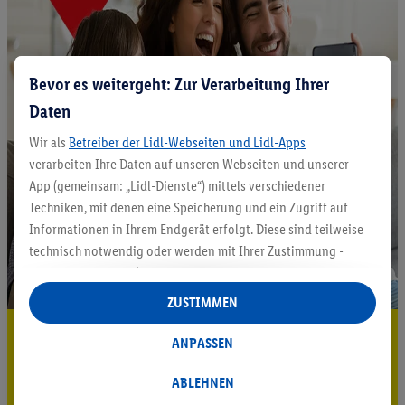
Bevor es weitergeht: Zur Verarbeitung Ihrer
Daten
Wir als
Betreiber der Lidl-Webseiten und Lidl-Apps
verarbeiten Ihre Daten auf unseren Webseiten und unserer
App (gemeinsam: „Lidl-Dienste“) mittels verschiedener
Techniken, mit denen eine Speicherung und ein Zugriff auf
Informationen in Ihrem Endgerät erfolgt. Diese sind teilweise
technisch notwendig oder werden mit Ihrer Zustimmung -
auch durch Partner (u.a.
als separat
oder gemeinsam
Verantwortliche; im Zusammenhang mit dem IAB TCF
ZUSTIMMEN
insgesamt
6
Partner) - für komfortable Einstellungen, zur
5.95 € Versand sparen³²ᵃ
Statistik-Erstellung oder für personalisierte Werbung
ANPASSEN
innerhalb und außerhalb der Lidl-Dienste verwendet.
Jetzt zum Newsletter anmelden
Datenverarbeitungen für personalisierte Werbung werden
ABLEHNEN
durchgeführt, um eigene Werbung auszusteuern und um