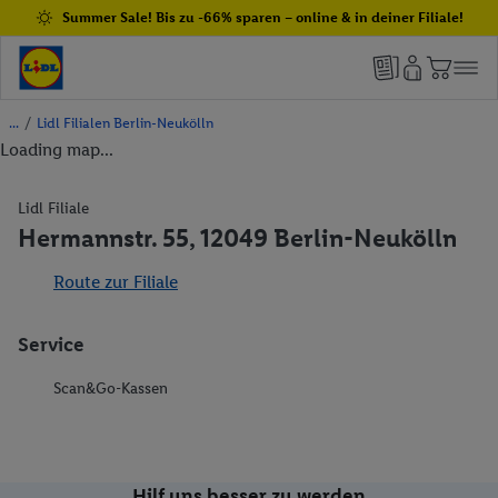
Summer Sale! Bis zu -66% sparen – online & in deiner Filiale!
/
Lidl Filialen Berlin-Neukölln
Loading map...
Lidl Filiale
Hermannstr. 55, 12049 Berlin-Neukölln
Route zur Filiale
Service
Scan&Go-Kassen
Hilf uns besser zu werden