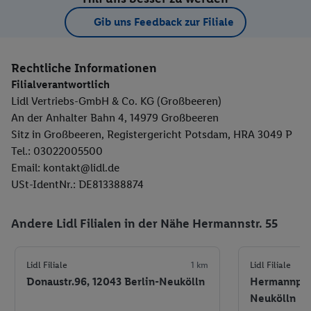
Gib uns Feedback zur Filiale
Rechtliche Informationen
Filialverantwortlich
Lidl Vertriebs-GmbH & Co. KG (Großbeeren)
An der Anhalter Bahn 4, 14979 Großbeeren
Sitz in Großbeeren, Registergericht Potsdam, HRA 3049 P
Tel.: 03022005500
Email: kontakt@lidl.de
USt-IdentNr.: DE813388874
Andere Lidl Filialen in der Nähe Hermannstr. 55
Lidl Filiale
1 km
Lidl Filiale
Donaustr.96, 12043 Berlin-Neukölln
Hermannplat
Neukölln