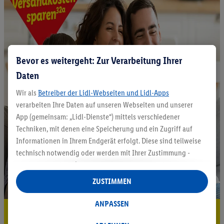
Bevor es weitergeht: Zur Verarbeitung Ihrer
Daten
Wir als
Betreiber der Lidl-Webseiten und Lidl-Apps
verarbeiten Ihre Daten auf unseren Webseiten und unserer
App (gemeinsam: „Lidl-Dienste“) mittels verschiedener
Techniken, mit denen eine Speicherung und ein Zugriff auf
Informationen in Ihrem Endgerät erfolgt. Diese sind teilweise
technisch notwendig oder werden mit Ihrer Zustimmung -
auch durch Partner (u.a.
als separat
oder gemeinsam
Verantwortliche; im Zusammenhang mit dem IAB TCF
ZUSTIMMEN
insgesamt
6
Partner) - für komfortable Einstellungen, zur
Statistik-Erstellung oder für personalisierte Werbung
ANPASSEN
5.95 € Versand sparen³²ᵃ
innerhalb und außerhalb der Lidl-Dienste verwendet.