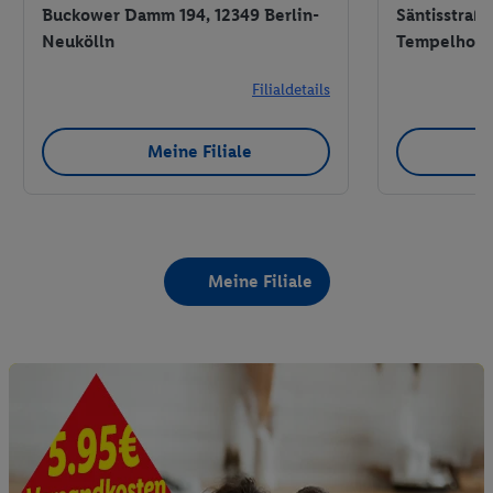
Buckower Damm 194, 12349 Berlin-
Säntisstraße
Neukölln
Tempelhof-
Filialdetails
Meine Filiale
Meine Filiale