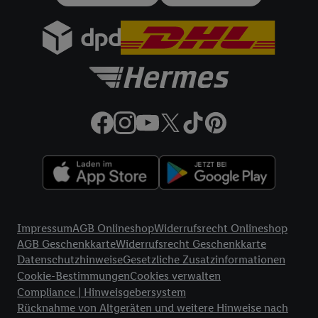
gemeinsamer Verantwortlichkeit verarbeitet.
Zudem erlauben Sie uns, der Utiq SA/NV („Utiq“) und
Ihrem
Telekommunikationsnetzbetreiber
, die Utiq-Technologie
in den Lidl-Diensten einzusetzen. Utiq prüft zunächst anhand
Ihrer IP-Adresse, ob die Technologie für Sie verfügbar ist.
Wenn das der Fall ist, gibt Utiq Ihre IP-Adresse an Ihren
Netzbetreiber weiter, der anhand der IP-Adresse und einer
Kundenkonto-Referenz, wie z.B. Ihrer Mobilfunknummer, eine
Kennung für Utiq erstellt. Wir werden diese Kennung
verwenden, um Sie wiederzuerkennen und Erkenntnisse über
Ihr Nutzungsverhalten in den Lidl-Diensten zu erfassen.
Insbesondere können Sie mittels dieser Technologie auch auf
Rechtliche Informationen
Diensten wiedererkannt werden, die von Dritten betrieben
Impressum
AGB Onlineshop
Widerrufsrecht Onlineshop
werden, damit wir Ihnen dort personalisierte Werbung
AGB Geschenkkarte
Widerrufsrecht Geschenkkarte
ausspielen können. Sie können Ihre Einwilligung speziell zur
Datenschutzhinweise
Gesetzliche Zusatzinformationen
Nutzung der Utiq-Technologie - zusätzlich zur weiter unten
Cookie-Bestimmungen
Cookies verwalten
erläuterten Möglichkeit, Ihre Einwilligung generell zu
Compliance | Hinweisgebersystem
widerrufen - jederzeit auch über
das Datenschutzportal von
Rücknahme von Altgeräten und weitere Hinweise nach