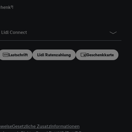
 von Dritten betrieben
chenk⁷!
gung speziell zur
ung generell zu
en“/„Nutzung der
inwilligung (nur für
Lidl Connect
von Utiq
.
ch einen Klick auf
ndung sämtlicher
Lastschrift
Lidl Ratenzahlung
Geschenkkarte
t, Ihre Einwilligung
ngen
.
Die Impressen
as gilt auch für die
B TCF für Werbung und
reitstellung und
en Quellen,
ter Informationen,
rten Utiq-
nweise
Gesetzliche Zusatzinformationen
ichern von oder