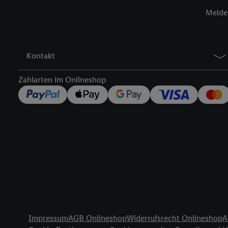
Insbesondere können Sie
Melde 
werden, damit wir Ihnen
Nutzung der Utiq-Techno
widerrufen - jederzeit 
Telekommunikations-basi
Kontakt
die Lidl-Dienste) wider
Durch einen Klick auf „
Zahlarten im Onlineshop
„Zustimmen“ stimmen Si
genannten Partner zu. W
jederzeit mit Wirkung f
finden Sie hier.
Unter „A
nachfolgend schlagwort
Erfolgsmessung:
Gewährleistung der Sic
Anzeige von Werbung un
Verknüpfung verschiede
Messung des Erfolgs v
Rechtliche Informationen
Technologie für digital
Impressum
AGB Onlineshop
Widerrufsrecht Onlineshop
A
Verwendung genauer 