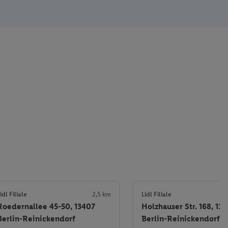
idl Filiale
2,5 km
Lidl Filiale
Roedernallee 45-50, 13407
Holzhauser Str. 168, 13
Berlin-Reinickendorf
Berlin-Reinickendorf