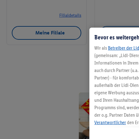
Filialdetails
Meine Filiale
Meine 
Bevor es weitergeh
Wir als
Betreiber der Li
(gemeinsam: „Lidl-Diens
Informationen in Ihrem 
auch durch Partner (u.a
Partner) - für komforta
außerhalb der Lidl-Die
eigene Werbung auszust
und Ihren Haushaltsang
Programms sind, werden
der o.g. Partner Daten ü
Verantwortlicher
den Er
Die Erstellung personal
angereicherten Profilen