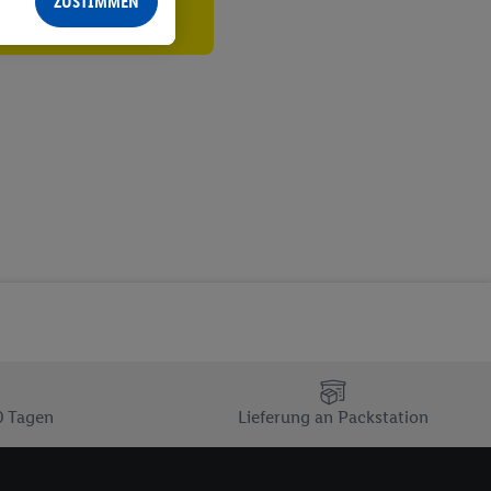
ZUSTIMMEN
echt - sowie Ihre
ch dem Speichern von
sogenannten
 zur Leistungs-/
ur technischen
n Ihr bestehendes Lidl
n gemeinsamer
zielle Online-Kennung
Kennung verwenden
ung auszuspielen.
 umgewandelte E-Mail-
 Utiq-Technologie in
 Sie verfügbar ist.
dresse und einer
0 Tagen
Lieferung an Packstation
en diese Kennung
nsten zu erfassen.