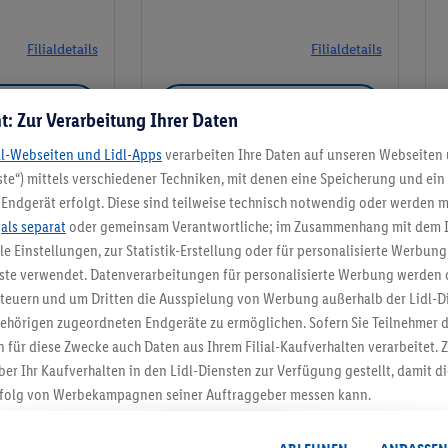
Filialdetails
Filialdetails
Filiale
Meine Filiale
t: Zur Verarbeitung Ihrer Daten
dl-Webseiten und Lidl-Apps
verarbeiten Ihre Daten auf unseren Webseiten
te“) mittels verschiedener Techniken, mit denen eine Speicherung und ein 
Endgerät erfolgt. Diese sind teilweise technisch notwendig oder werden m
Meine Filiale
.
als separat
oder gemeinsam Verantwortliche; im Zusammenhang mit dem 
ble Einstellungen, zur Statistik-Erstellung oder für personalisierte Werbun
nste verwendet. Datenverarbeitungen für personalisierte Werbung werden
euern und um Dritten die Ausspielung von Werbung außerhalb der Lidl-Di
ehörigen zugeordneten Endgeräte zu ermöglichen. Sofern Sie Teilnehmer de
5.95 € Versand spa
 für diese Zwecke auch Daten aus Ihrem Filial-Kaufverhalten verarbeitet
ber Ihr Kaufverhalten in den Lidl-Diensten zur Verfügung gestellt, damit di
Jetzt zum Newsletter anmel
folg von Werbekampagnen seiner Auftraggeber messen kann.
isierter Werbung basiert auf der Generierung von auch mit Daten von and
Gutschein sichern!
. Dies umfasst die Zusammenführung von Daten (z.B. über Ihre Nutzung der 