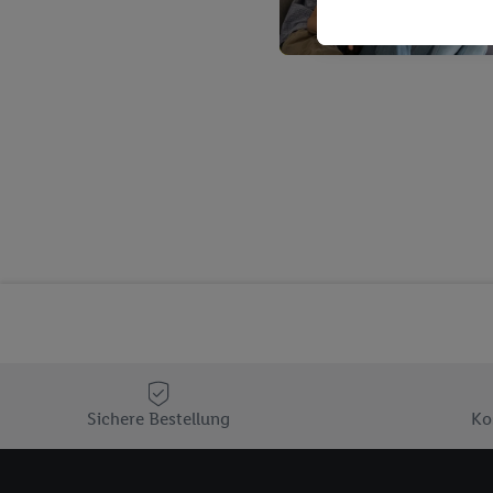
Kaufverhalten in den Li
genauen Standortdaten)
und/ oder dem Zugriff 
Segmenten). Im Zusamme
Erfolgsmessung der Wer
Sicherung und Optimie
Sofern Sie hier Ihre Zus
Plus-Konto einloggen, 
Verantwortlichkeit mit
zu erstellen (die sogen
können, um Sie in von 
Hierzu wird von uns un
Adresse in gemeinsamer 
Zudem erlauben Sie uns,
den Lidl-Diensten einzus
Wenn das der Fall ist, g
Sichere Bestellung
Ko
Kundenkonto-Referenz, 
verwenden, um Sie wied