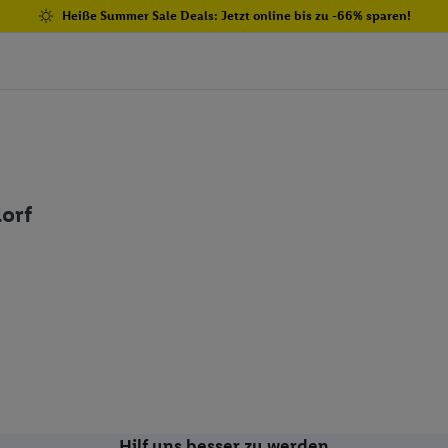
Heiße Summer Sale Deals: Jetzt online bis zu -66% sparen!
dorf
Hilf uns besser zu werden