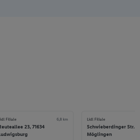
idl Filiale
6,8 km
Lidl Filiale
Reuteallee 23, 71634
Schwieberdinger Str. 51
Ludwigsburg
Möglingen