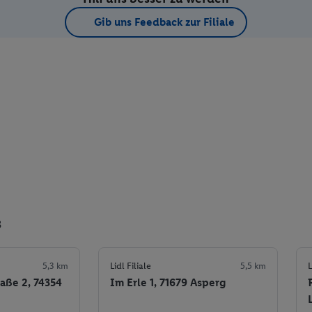
Gib uns Feedback zur Filiale
3
5,3 km
Lidl Filiale
5,5 km
L
aße 2, 74354
Im Erle 1, 71679 Asperg