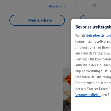
+ 2
Filialdetails
Meine Filiale
Meine 
Bevor es weitergeh
Wir als
Betreiber der Li
(gemeinsam: „Lidl-Diens
Informationen in Ihrem 
auch durch Partner (u.a
Partner) - für komforta
außerhalb der Lidl-Die
eigene Werbung auszust
und Ihren Haushaltsang
Programms sind, werden
der o.g. Partner Daten ü
Verantwortlicher
den Er
Die Erstellung personal
angereicherten Profilen