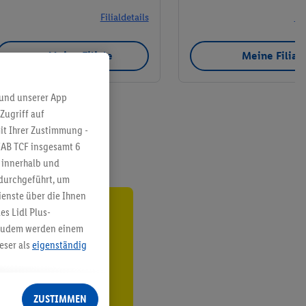
Filialdetails
Fil
Meine Filiale
Meine Filial
 und unserer App
Zugriff auf
it Ihrer Zustimmung -
IAB TCF insgesamt
6
g innerhalb und
 durchgeführt, um
enste über die Ihnen
s Lidl Plus-
ren³²ᵃ
. Zudem werden einem
eser als
eigenständig
den
eren Diensten
Lidl-Dienste, Ihr
ZUSTIMMEN