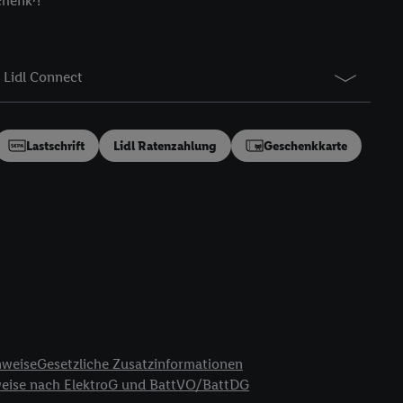
chenk⁷!
gung speziell zur
ung generell zu
en“/„Nutzung der
Lidl Connect
inwilligung (nur für
von Utiq
.
ch einen Klick auf
ndung sämtlicher
Lastschrift
Lidl Ratenzahlung
Geschenkkarte
t, Ihre Einwilligung
ngen
.
Die Impressen
as gilt auch für die
B TCF für Werbung und
reitstellung und
en Quellen,
ter Informationen,
rten Utiq-
nweise
Gesetzliche Zusatzinformationen
weise nach ElektroG und BattVO/BattDG
ichern von oder