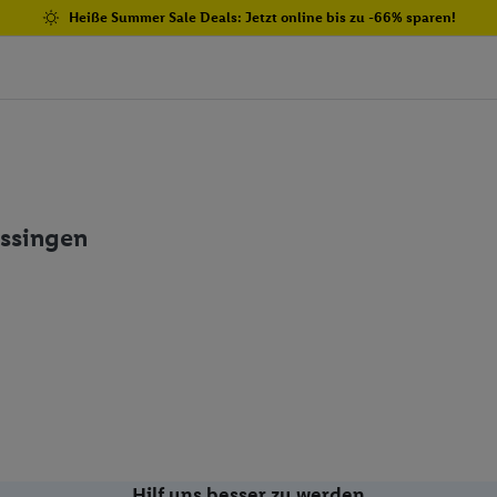
Heiße Summer Sale Deals: Jetzt online bis zu -66% sparen!
issingen
Hilf uns besser zu werden