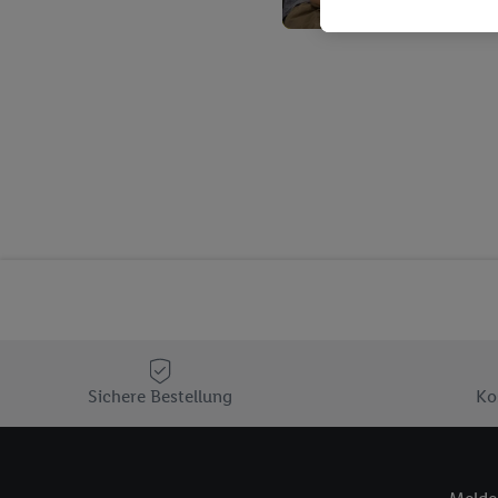
Kaufverhalten in den Li
genauen Standortdaten)
und/ oder dem Zugriff 
Segmenten). Im Zusamme
Erfolgsmessung der Wer
Sicherung und Optimie
Sofern Sie hier Ihre Zus
Plus-Konto einloggen, 
Verantwortlichkeit mit
zu erstellen (die sogen
können, um Sie in von 
Hierzu wird von uns un
Adresse in gemeinsamer 
Zudem erlauben Sie uns,
den Lidl-Diensten einzus
Sichere Bestellung
Ko
Wenn das der Fall ist, g
Kundenkonto-Referenz, 
verwenden, um Sie wied
Insbesondere können Sie