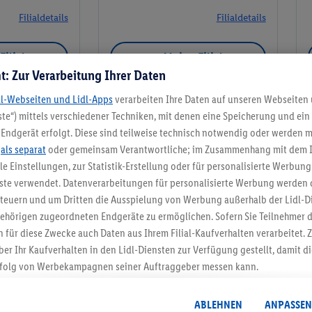
Filialdetails
Filialdetails
Filiale
Meine Filiale
t: Zur Verarbeitung Ihrer Daten
dl-Webseiten und Lidl-Apps
verarbeiten Ihre Daten auf unseren Webseiten
te“) mittels verschiedener Techniken, mit denen eine Speicherung und ein 
Endgerät erfolgt. Diese sind teilweise technisch notwendig oder werden m
Meine Filiale
.
als separat
oder gemeinsam Verantwortliche; im Zusammenhang mit dem 
ble Einstellungen, zur Statistik-Erstellung oder für personalisierte Werbun
nste verwendet. Datenverarbeitungen für personalisierte Werbung werden
euern und um Dritten die Ausspielung von Werbung außerhalb der Lidl-Di
ehörigen zugeordneten Endgeräte zu ermöglichen. Sofern Sie Teilnehmer de
5.95 € Versand spa
 für diese Zwecke auch Daten aus Ihrem Filial-Kaufverhalten verarbeitet
ber Ihr Kaufverhalten in den Lidl-Diensten zur Verfügung gestellt, damit di
Jetzt zum Newsletter anmel
folg von Werbekampagnen seiner Auftraggeber messen kann.
isierter Werbung basiert auf der Generierung von auch mit Daten von and
Gutschein sichern!
. Dies umfasst die Zusammenführung von Daten (z.B. über Ihre Nutzung der 
ABLEHNEN
ANPASSEN