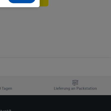
echt - sowie Ihre
ch dem Speichern von
sogenannten
 zur Leistungs-/
ur technischen
n Ihr bestehendes Lidl
n gemeinsamer
zielle Online-Kennung
Kennung verwenden
ung auszuspielen.
 umgewandelte E-Mail-
 Utiq-Technologie in
 Sie verfügbar ist.
0 Tagen
Lieferung an Packstation
dresse und einer
en diese Kennung
nsten zu erfassen.
 von Dritten betrieben