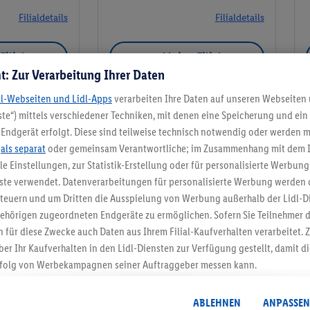
Filialdetails
Filialdetails
Filiale
Meine Filiale
t: Zur Verarbeitung Ihrer Daten
dl-Webseiten und Lidl-Apps
verarbeiten Ihre Daten auf unseren Webseiten
te“) mittels verschiedener Techniken, mit denen eine Speicherung und ein 
Endgerät erfolgt. Diese sind teilweise technisch notwendig oder werden m
Meine Filiale
.
als separat
oder gemeinsam Verantwortliche; im Zusammenhang mit dem 
ble Einstellungen, zur Statistik-Erstellung oder für personalisierte Werbun
nste verwendet. Datenverarbeitungen für personalisierte Werbung werden
euern und um Dritten die Ausspielung von Werbung außerhalb der Lidl-Di
ehörigen zugeordneten Endgeräte zu ermöglichen. Sofern Sie Teilnehmer de
5.95 € Versand spa
 für diese Zwecke auch Daten aus Ihrem Filial-Kaufverhalten verarbeitet
ber Ihr Kaufverhalten in den Lidl-Diensten zur Verfügung gestellt, damit di
Jetzt zum Newsletter anmel
folg von Werbekampagnen seiner Auftraggeber messen kann.
isierter Werbung basiert auf der Generierung von auch mit Daten von and
Gutschein sichern!
. Dies umfasst die Zusammenführung von Daten (z.B. über Ihre Nutzung der 
ABLEHNEN
ANPASSEN