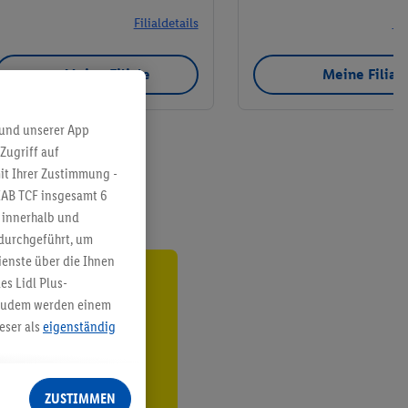
Filialdetails
Fil
Meine Filiale
Meine Filial
 und unserer App
Zugriff auf
it Ihrer Zustimmung -
IAB TCF insgesamt
6
g innerhalb und
 durchgeführt, um
enste über die Ihnen
s Lidl Plus-
ren³²ᵃ
. Zudem werden einem
eser als
eigenständig
den
eren Diensten
Lidl-Dienste, Ihr
ZUSTIMMEN