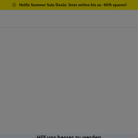
Heiße Summer Sale Deals: Jetzt online bis zu -66% sparen!
Hilf uns besser zu werden