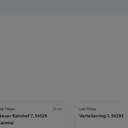
idl Filiale
23 km
Lidl Filiale
Neuer Bahnhof 7, 54528
Verteilerring 1, 54292 T
Salmtal