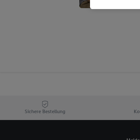
Kaufverhalten in den Li
genauen Standortdaten)
und/ oder dem Zugriff 
Segmenten). Im Zusamme
Erfolgsmessung der Wer
Sicherung und Optimie
Sofern Sie hier Ihre Zus
Plus-Konto einloggen, 
Verantwortlichkeit mit
zu erstellen (die sogen
können, um Sie in von 
Hierzu wird von uns un
Adresse in gemeinsamer 
Zudem erlauben Sie uns,
den Lidl-Diensten einzus
Sichere Bestellung
Ko
Wenn das der Fall ist, g
Kundenkonto-Referenz, 
verwenden, um Sie wied
Insbesondere können Sie