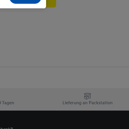
echt - sowie Ihre
ch dem Speichern von
sogenannten
 zur Leistungs-/
ur technischen
n Ihr bestehendes Lidl
n gemeinsamer
zielle Online-Kennung
Kennung verwenden
ung auszuspielen.
 umgewandelte E-Mail-
 Utiq-Technologie in
 Sie verfügbar ist.
0 Tagen
Lieferung an Packstation
dresse und einer
en diese Kennung
nsten zu erfassen.
 von Dritten betrieben