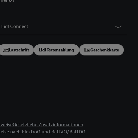
chenk⁷!
gung speziell zur
ung generell zu
en“/„Nutzung der
Lidl Connect
inwilligung (nur für
von Utiq
.
ch einen Klick auf
ndung sämtlicher
Lastschrift
Lidl Ratenzahlung
Geschenkkarte
t, Ihre Einwilligung
ngen
.
Die Impressen
as gilt auch für die
B TCF für Werbung und
reitstellung und
en Quellen,
ter Informationen,
rten Utiq-
nweise
Gesetzliche Zusatzinformationen
weise nach ElektroG und BattVO/BattDG
ichern von oder