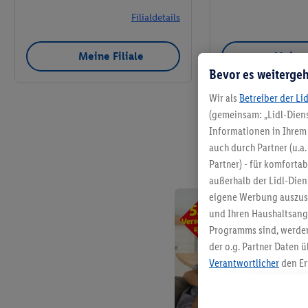
Filialdetails
Meine Filiale
Meine 
Bevor es weitergeh
Wir als
Betreiber der Li
(gemeinsam: „Lidl-Diens
Informationen in Ihrem 
auch durch Partner (u.a
Partner) - für komforta
außerhalb der Lidl-Die
eigene Werbung auszust
und Ihren Haushaltsang
Programms sind, werden
der o.g. Partner Daten ü
Verantwortlicher
den Er
Die Erstellung personal
angereicherten Profilen