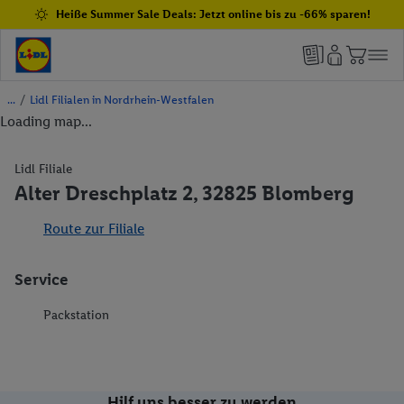
Heiße Summer Sale Deals: Jetzt online bis zu -66% sparen!
/
Lidl Filialen in Nordrhein-Westfalen
Loading map...
Lidl Filiale
Alter Dreschplatz 2, 32825 Blomberg
Route zur Filiale
Service
Packstation
Hilf uns besser zu werden