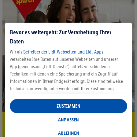
Bevor es weitergeht: Zur Verarbeitung Ihrer
Daten
Wir als
Betreiber der Lidl-Webseiten und Lidl-Apps
verarbeiten Ihre Daten auf unseren Webseiten und unserer
App (gemeinsam: „Lidl-Dienste“) mittels verschiedener
Techniken, mit denen eine Speicherung und ein Zugriff auf
Informationen in Ihrem Endgerät erfolgt. Diese sind teilweise
technisch notwendig oder werden mit Ihrer Zustimmung -
auch durch Partner (u.a.
als separat
oder gemeinsam
Verantwortliche; im Zusammenhang mit dem IAB TCF
ZUSTIMMEN
insgesamt
6
Partner) - für komfortable Einstellungen, zur
Statistik-Erstellung oder für personalisierte Werbung
5.95 € Versand sparen³²ᵃ
ANPASSEN
innerhalb und außerhalb der Lidl-Dienste verwendet.
Jetzt zum Newsletter anmelden
Datenverarbeitungen für personalisierte Werbung werden
ABLEHNEN