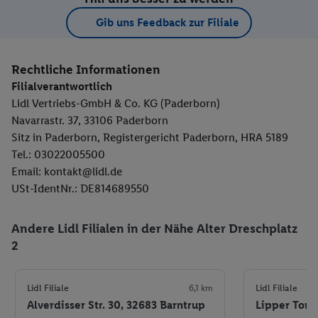
Gib uns Feedback zur Filiale
Rechtliche Informationen
Filialverantwortlich
Lidl Vertriebs-GmbH & Co. KG (Paderborn)
Navarrastr. 37, 33106 Paderborn
Sitz in Paderborn, Registergericht Paderborn, HRA 5189
Tel.: 03022005500
Email: kontakt@lidl.de
USt-IdentNr.: DE814689550
Andere Lidl Filialen in der Nähe Alter Dreschplatz
2
Lidl Filiale
6,1 km
Lidl Filiale
Alverdisser Str. 30, 32683 Barntrup
Lipper Tor 