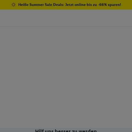
Heiße Summer Sale Deals: Jetzt online bis zu -66% sparen!
Hilf uns besser zu werden