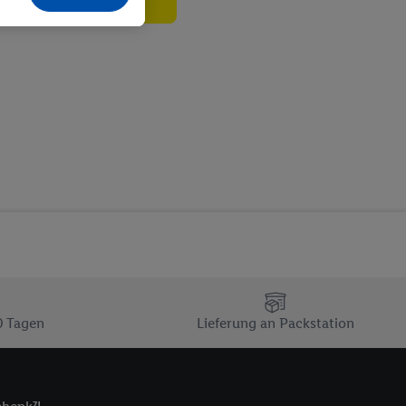
echt - sowie Ihre
ch dem Speichern von
sogenannten
 zur Leistungs-/
ur technischen
n Ihr bestehendes Lidl
n gemeinsamer
zielle Online-Kennung
Kennung verwenden
ung auszuspielen.
 umgewandelte E-Mail-
 Utiq-Technologie in
 Sie verfügbar ist.
0 Tagen
Lieferung an Packstation
dresse und einer
en diese Kennung
nsten zu erfassen.
 von Dritten betrieben