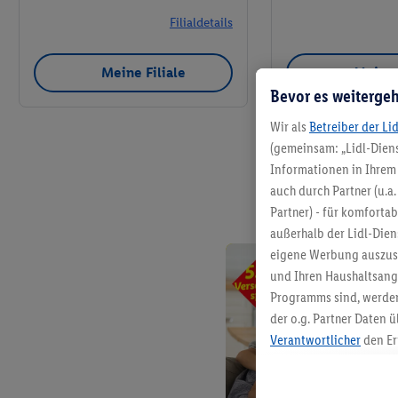
Filialdetails
Meine Filiale
Meine 
Bevor es weitergeh
Wir als
Betreiber der Li
(gemeinsam: „Lidl-Diens
Informationen in Ihrem 
auch durch Partner (u.a
Partner) - für komforta
außerhalb der Lidl-Die
eigene Werbung auszust
und Ihren Haushaltsang
Programms sind, werden
der o.g. Partner Daten ü
Verantwortlicher
den Er
Die Erstellung personal
angereicherten Profilen