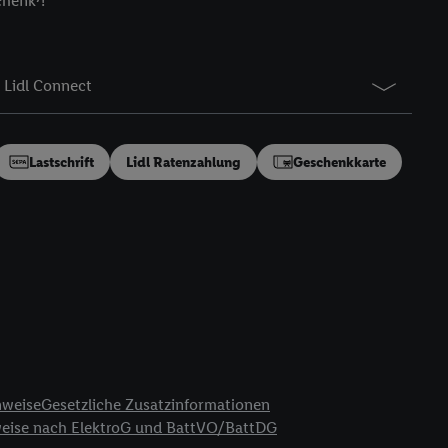
chenk⁷!
gung speziell zur
ung generell zu
en“/„Nutzung der
Lidl Connect
inwilligung (nur für
von Utiq
.
ch einen Klick auf
ndung sämtlicher
Lastschrift
Lidl Ratenzahlung
Geschenkkarte
t, Ihre Einwilligung
ngen
.
Die Impressen
as gilt auch für die
B TCF für Werbung und
reitstellung und
en Quellen,
ter Informationen,
rten Utiq-
nweise
Gesetzliche Zusatzinformationen
weise nach ElektroG und BattVO/BattDG
ichern von oder