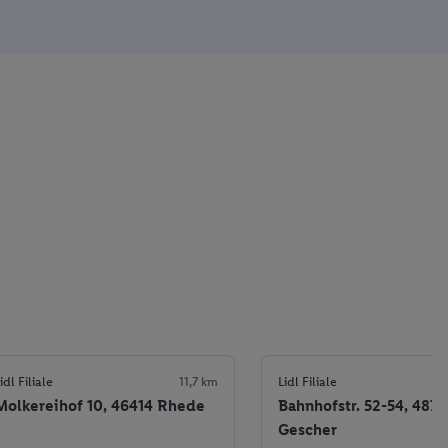
idl Filiale
11,7 km
Lidl Filiale
Molkereihof 10, 46414 Rhede
Bahnhofstr. 52-54, 4871
Gescher