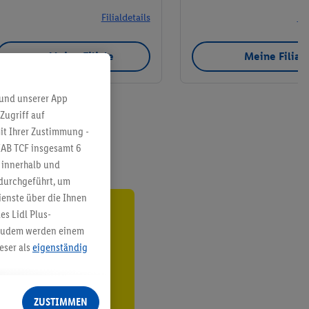
Filialdetails
Fil
Meine Filiale
Meine Filial
 und unserer App
Zugriff auf
it Ihrer Zustimmung -
IAB TCF insgesamt
6
g innerhalb und
 durchgeführt, um
enste über die Ihnen
s Lidl Plus-
ren³²ᵃ
. Zudem werden einem
eser als
eigenständig
den
eren Diensten
Lidl-Dienste, Ihr
ZUSTIMMEN