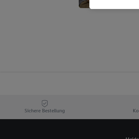
Kaufverhalten in den Li
genauen Standortdaten)
und/ oder dem Zugriff 
Segmenten). Im Zusamme
Erfolgsmessung der Wer
Sicherung und Optimie
Sofern Sie hier Ihre Zus
Plus-Konto einloggen, 
Verantwortlichkeit mit
zu erstellen (die sogen
können, um Sie in von 
Hierzu wird von uns un
Adresse in gemeinsamer 
Zudem erlauben Sie uns,
den Lidl-Diensten einzus
Sichere Bestellung
Ko
Wenn das der Fall ist, g
Kundenkonto-Referenz, 
verwenden, um Sie wied
Insbesondere können Sie