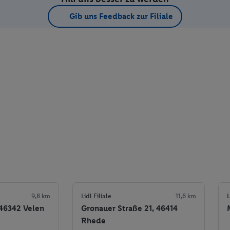
Gib uns Feedback zur Filiale
9,8 km
Lidl Filiale
11,6 km
L
 46342 Velen
Gronauer Straße 21, 46414
Rhede