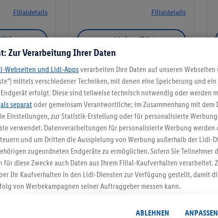
Filialdetails
Filialdetails
Filiale
Meine Filiale
t: Zur Verarbeitung Ihrer Daten
dl-Webseiten und Lidl-Apps
verarbeiten Ihre Daten auf unseren Webseiten
te“) mittels verschiedener Techniken, mit denen eine Speicherung und ein 
Endgerät erfolgt. Diese sind teilweise technisch notwendig oder werden m
Meine Filiale
.
als separat
oder gemeinsam Verantwortliche; im Zusammenhang mit dem 
ble Einstellungen, zur Statistik-Erstellung oder für personalisierte Werbun
nste verwendet. Datenverarbeitungen für personalisierte Werbung werden
euern und um Dritten die Ausspielung von Werbung außerhalb der Lidl-Di
ehörigen zugeordneten Endgeräte zu ermöglichen. Sofern Sie Teilnehmer de
5.95 € Versand spa
 für diese Zwecke auch Daten aus Ihrem Filial-Kaufverhalten verarbeitet
ber Ihr Kaufverhalten in den Lidl-Diensten zur Verfügung gestellt, damit di
Jetzt zum Newsletter anmel
folg von Werbekampagnen seiner Auftraggeber messen kann.
isierter Werbung basiert auf der Generierung von auch mit Daten von and
Gutschein sichern!
. Dies umfasst die Zusammenführung von Daten (z.B. über Ihre Nutzung der 
ABLEHNEN
ANPASSEN