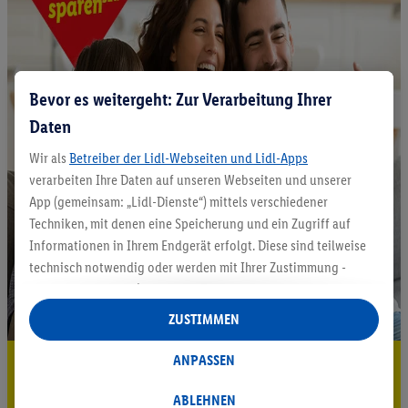
Bevor es weitergeht: Zur Verarbeitung Ihrer
Daten
Wir als
Betreiber der Lidl-Webseiten und Lidl-Apps
verarbeiten Ihre Daten auf unseren Webseiten und unserer
App (gemeinsam: „Lidl-Dienste“) mittels verschiedener
Techniken, mit denen eine Speicherung und ein Zugriff auf
Informationen in Ihrem Endgerät erfolgt. Diese sind teilweise
technisch notwendig oder werden mit Ihrer Zustimmung -
auch durch Partner (u.a.
als separat
oder gemeinsam
Verantwortliche; im Zusammenhang mit dem IAB TCF
ZUSTIMMEN
insgesamt
6
Partner) - für komfortable Einstellungen, zur
Statistik-Erstellung oder für personalisierte Werbung
ANPASSEN
5.95 € Versand sparen³²ᵃ
innerhalb und außerhalb der Lidl-Dienste verwendet.
Datenverarbeitungen für personalisierte Werbung werden
Jetzt zum Newsletter anmelden
ABLEHNEN