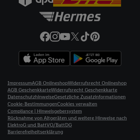
Zudem erlauben Sie uns, der Utiq SA/NV („Utiq“) und
Ihrem
Telekommunikationsnetzbetreiber
, die Utiq-Technologie
in den Lidl-Diensten einzusetzen. Utiq prüft zunächst anhand
Ihrer IP-Adresse, ob die Technologie für Sie verfügbar ist.
Wenn das der Fall ist, gibt Utiq Ihre IP-Adresse an Ihren
Netzbetreiber weiter, der anhand der IP-Adresse und einer
Kundenkonto-Referenz, wie z.B. Ihrer Mobilfunknummer, eine
Kennung für Utiq erstellt. Wir werden diese Kennung
verwenden, um Sie wiederzuerkennen und Erkenntnisse über
Ihr Nutzungsverhalten in den Lidl-Diensten zu erfassen.
Rechtliche Informationen
Insbesondere können Sie mittels dieser Technologie auch auf
Impressum
AGB Onlineshop
Widerrufsrecht Onlineshop
Diensten wiedererkannt werden, die von Dritten betrieben
AGB Geschenkkarte
Widerrufsrecht Geschenkkarte
werden, damit wir Ihnen dort personalisierte Werbung
Datenschutzhinweise
Gesetzliche Zusatzinformationen
ausspielen können. Sie können Ihre Einwilligung speziell zur
Cookie-Bestimmungen
Cookies verwalten
Nutzung der Utiq-Technologie - zusätzlich zur weiter unten
Compliance | Hinweisgebersystem
erläuterten Möglichkeit, Ihre Einwilligung generell zu
Rücknahme von Altgeräten und weitere Hinweise nach
widerrufen - jederzeit auch über
das Datenschutzportal von
ElektroG und BattVO/BattDG
Barrierefreiheitserklärung
Utiq („consenthub“)
oder über „Anpassen“/„Nutzung der
Telekommunikations-basierten Utiq-Technologie für digitales