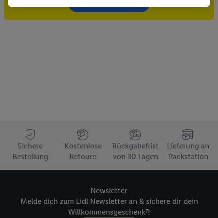
Gutschein sichern!
Dritten die Ausspielung von Werbung außerhalb der Lidl-
Dienste über die Ihnen und Ihren Haushaltsangehörigen
zugeordneten Endgeräte zu ermöglichen. Sofern Sie
Teilnehmer des Lidl Plus-Programms sind, werden für diese
Zwecke auch Daten aus Ihrem Filial-Kaufverhalten verarbeitet.
Zudem werden einem der o.g. Partner Daten über Ihr
Kaufverhalten in den Lidl-Diensten zur Verfügung gestellt,
damit dieser als
eigenständig Verantwortlicher
den Erfolg von
Werbekampagnen seiner Auftraggeber messen kann.
Die Erstellung personalisierter Werbung basiert auf der
Generierung von auch mit Daten von anderen Diensten
angereicherten Profilen. Dies umfasst die Zusammenführung
Sichere
Kostenlose
Rückgabefrist
Lieferung an
von Daten (z.B. über Ihre Nutzung der Lidl-Dienste, Ihr
Bestellung
Retoure
von 30 Tagen
Packstation
Kaufverhalten in den Lidl-Diensten, Informationen aus Ihrem
Kundenkonto - z.B. Alter oder Geschlecht - sowie Ihre genauen
Standortdaten) auch über verschiedene Endgeräte und Lidl-
Newsletter
Dienste hinweg einschließlich dem Speichern von und/ oder
Melde dich zum Lidl Newsletter an & sichere dir dein
dem Zugriff auf Informationen auf Ihren Endgeräten zur
Willkommensgeschenk⁷!