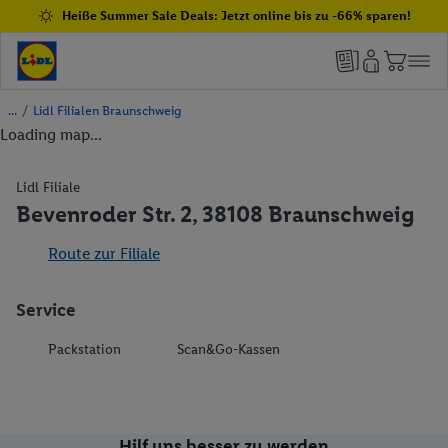
Heiße Summer Sale Deals: Jetzt online bis zu -66% sparen!
/
Lidl Filialen Braunschweig
Loading map...
Lidl Filiale
Bevenroder Str. 2, 38108 Braunschweig
Route zur Filiale
Service
Packstation
Scan&Go-Kassen
Hilf uns besser zu werden