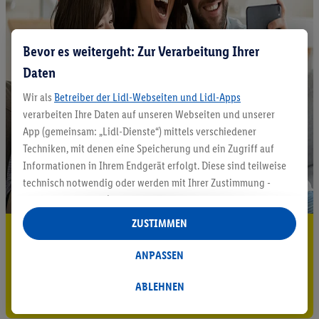
Bevor es weitergeht: Zur Verarbeitung Ihrer
Daten
Wir als
Betreiber der Lidl-Webseiten und Lidl-Apps
verarbeiten Ihre Daten auf unseren Webseiten und unserer
App (gemeinsam: „Lidl-Dienste“) mittels verschiedener
Techniken, mit denen eine Speicherung und ein Zugriff auf
Informationen in Ihrem Endgerät erfolgt. Diese sind teilweise
technisch notwendig oder werden mit Ihrer Zustimmung -
auch durch Partner (u.a.
als separat
oder gemeinsam
Verantwortliche; im Zusammenhang mit dem IAB TCF
ZUSTIMMEN
5.95 € Versand sparen³²ᵃ
insgesamt
6
Partner) - für komfortable Einstellungen, zur
Statistik-Erstellung oder für personalisierte Werbung
ANPASSEN
Jetzt zum Newsletter anmelden
innerhalb und außerhalb der Lidl-Dienste verwendet.
Datenverarbeitungen für personalisierte Werbung werden
ABLEHNEN
Gutschein sichern!
durchgeführt, um eigene Werbung auszusteuern und um