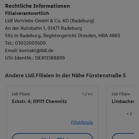
Rechtliche Informationen
Filialverantwortlich
Lidl Vertriebs-GmbH & Co. KG (Radeburg)
An der Autobahn 1, 01471 Radeburg
Sitz in Radeburg, Registergericht Dresden, HRA 4865
Tel.: 03022005500
Email: kontakt@lidl.de
USt-IdentNr.: DE813388899
Andere Lidl Filialen in der Nähe Fürstenstraße 5
Lidl Filiale
1,2 km
Lidl Filiale
Eckstr. 4, 09111 Chemnitz
Limbacher St
+ 2
Filialdetails