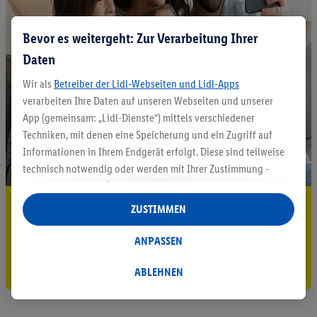
Bevor es weitergeht: Zur Verarbeitung Ihrer
Daten
Wir als
Betreiber der Lidl-Webseiten und Lidl-Apps
verarbeiten Ihre Daten auf unseren Webseiten und unserer
App (gemeinsam: „Lidl-Dienste“) mittels verschiedener
Techniken, mit denen eine Speicherung und ein Zugriff auf
Informationen in Ihrem Endgerät erfolgt. Diese sind teilweise
technisch notwendig oder werden mit Ihrer Zustimmung -
auch durch Partner (u.a.
als separat
oder gemeinsam
Verantwortliche; im Zusammenhang mit dem IAB TCF
5.95 € Versand sparen³²ᵃ
ZUSTIMMEN
insgesamt
6
Partner) - für komfortable Einstellungen, zur
Jetzt zum Newsletter anmelden
Statistik-Erstellung oder für personalisierte Werbung
ANPASSEN
innerhalb und außerhalb der Lidl-Dienste verwendet.
Gutschein sichern!
Datenverarbeitungen für personalisierte Werbung werden
ABLEHNEN
durchgeführt, um eigene Werbung auszusteuern und um
Dritten die Ausspielung von Werbung außerhalb der Lidl-