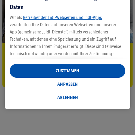
Daten
Wir als
Betreiber der Lidl-Webseiten und Lidl-Apps
verarbeiten Ihre Daten auf unseren Webseiten und unserer
App (gemeinsam: „Lidl-Dienste“) mittels verschiedener
Techniken, mit denen eine Speicherung und ein Zugriff auf
Informationen in Ihrem Endgerät erfolgt. Diese sind teilweise
5.95 € Versand sparen³²ᵃ
technisch notwendig oder werden mit Ihrer Zustimmung -
auch durch Partner (u.a.
als separat
oder gemeinsam
Jetzt zum Newsletter anmelden
Verantwortliche; im Zusammenhang mit dem IAB TCF
ZUSTIMMEN
insgesamt
6
Partner) - für komfortable Einstellungen, zur
Gutschein sichern!
Statistik-Erstellung oder für personalisierte Werbung
ANPASSEN
innerhalb und außerhalb der Lidl-Dienste verwendet.
Datenverarbeitungen für personalisierte Werbung werden
ABLEHNEN
durchgeführt, um eigene Werbung auszusteuern und um
Dritten die Ausspielung von Werbung außerhalb der Lidl-
Dienste über die Ihnen und Ihren Haushaltsangehörigen
zugeordneten Endgeräte zu ermöglichen. Sofern Sie
Teilnehmer des Lidl Plus-Programms sind, werden für diese