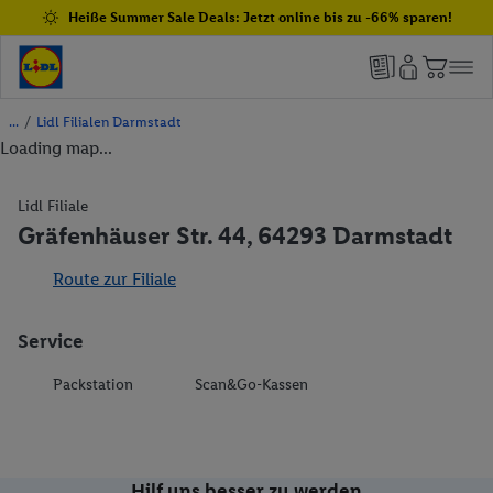
Heiße Summer Sale Deals: Jetzt online bis zu -66% sparen!
/
Lidl Filialen Darmstadt
Loading map...
Lidl Filiale
Gräfenhäuser Str. 44, 64293 Darmstadt
Route zur Filiale
Service
Packstation
Scan&Go-Kassen
Hilf uns besser zu werden