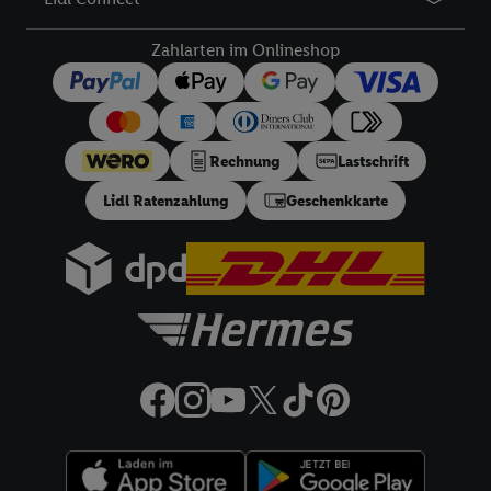
Angeboten sowie zur technischen Sicherung und Optimierung
dieser Werbeausspielungen.
Zahlarten im Onlineshop
Sofern Sie hier Ihre Zustimmung dazu erteilen und danach ein
Lidl Plus-Konto erstellen bzw. sich in Ihr bestehendes Lidl
Plus-Konto einloggen, kann darüber hinaus auch Ihre dort
angegebene E-Mail-Adresse von uns in gemeinsamer
Verantwortlichkeit mit einem der oben genannten Partner
Rechnung
Lastschrift
verwendet werden, um daraus eine spezielle Online-Kennung
Lidl Ratenzahlung
Geschenkkarte
zu erstellen (die sogenannte EUID), die wir sodann ähnlich wie
die sogleich beschriebene Utiq-Kennung verwenden können,
um Sie in von Dritten betriebenen Diensten zu erkennen und
Ihnen personalisierte Werbung auszuspielen. Hierzu wird von
uns und einem der anderen oben genannten Partner auch Ihre
in einen Hashwert umgewandelte E-Mail-Adresse in
gemeinsamer Verantwortlichkeit verarbeitet.
Zudem erlauben Sie uns, der Utiq SA/NV („Utiq“) und
Ihrem
Telekommunikationsnetzbetreiber
, die Utiq-Technologie
in den Lidl-Diensten einzusetzen. Utiq prüft zunächst anhand
Ihrer IP-Adresse, ob die Technologie für Sie verfügbar ist.