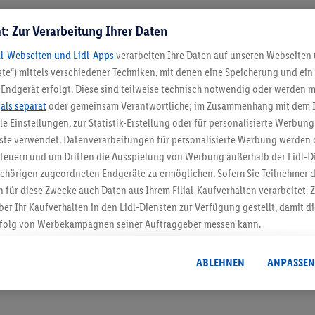
t: Zur Verarbeitung Ihrer Daten
Meine Filiale
dl-Webseiten und Lidl-Apps
verarbeiten Ihre Daten auf unseren Webseiten
te“) mittels verschiedener Techniken, mit denen eine Speicherung und ein 
Endgerät erfolgt. Diese sind teilweise technisch notwendig oder werden m
.
als separat
oder gemeinsam Verantwortliche; im Zusammenhang mit dem 
ble Einstellungen, zur Statistik-Erstellung oder für personalisierte Werbun
5.95 € Versand spa
nste verwendet. Datenverarbeitungen für personalisierte Werbung werden
euern und um Dritten die Ausspielung von Werbung außerhalb der Lidl-Di
Jetzt zum Newsletter anmel
ehörigen zugeordneten Endgeräte zu ermöglichen. Sofern Sie Teilnehmer de
 für diese Zwecke auch Daten aus Ihrem Filial-Kaufverhalten verarbeitet
Gutschein sichern!
ber Ihr Kaufverhalten in den Lidl-Diensten zur Verfügung gestellt, damit di
folg von Werbekampagnen seiner Auftraggeber messen kann.
isierter Werbung basiert auf der Generierung von auch mit Daten von and
. Dies umfasst die Zusammenführung von Daten (z.B. über Ihre Nutzung der 
ABLEHNEN
ANPASSEN
dl-Diensten, Informationen aus Ihrem Kundenkonto - z.B. Alter oder Geschl
 auch über verschiedene Endgeräte und Lidl-Dienste hinweg einschließli
auf Informationen auf Ihren Endgeräten zur Erstellung von Zielgruppen (