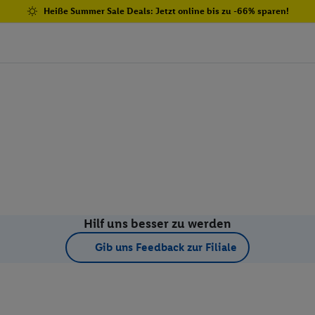
Heiße Summer Sale Deals: Jetzt online bis zu -66% sparen!
Hilf uns besser zu werden
Gib uns Feedback zur Filiale