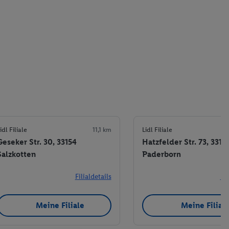
idl Filiale
11,1 km
Lidl Filiale
Geseker Str. 30, 33154
Hatzfelder Str. 73, 3310
Salzkotten
Paderborn
Filialdetails
Fil
Meine Filiale
Meine Filial