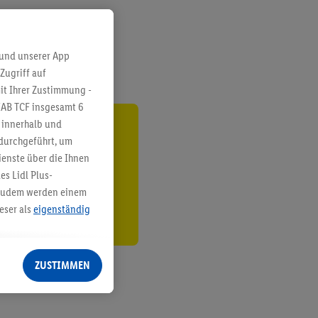
 und unserer App
Zugriff auf
it Ihrer Zustimmung -
IAB TCF insgesamt
6
g innerhalb und
ren³²ᵃ
 durchgeführt, um
enste über die Ihnen
den
s Lidl Plus-
. Zudem werden einem
eser als
eigenständig
eren Diensten
Lidl-Dienste, Ihr
ZUSTIMMEN
echt - sowie Ihre
ch dem Speichern von
sogenannten