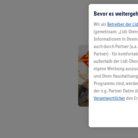
Bevor es weitergeh
Wir als
Betreiber der Li
(gemeinsam: „Lidl-Diens
Informationen in Ihrem 
auch durch Partner (u.a
Partner) - für komforta
außerhalb der Lidl-Die
eigene Werbung auszust
und Ihren Haushaltsang
Programms sind, werden
der o.g. Partner Daten ü
Verantwortlicher
den Er
Die Erstellung personal
angereicherten Profilen
Kaufverhalten in den Li
genauen Standortdaten)
und/ oder dem Zugriff 