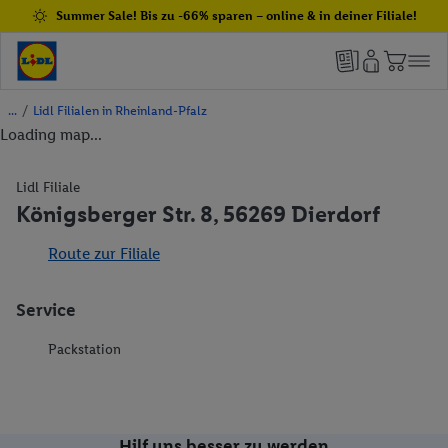
Summer Sale! Bis zu -66% sparen – online & in deiner Filiale!
/
Lidl Filialen in Rheinland-Pfalz
Loading map...
Lidl Filiale
Königsberger Str. 8, 56269 Dierdorf
Route zur Filiale
Service
Packstation
Hilf uns besser zu werden