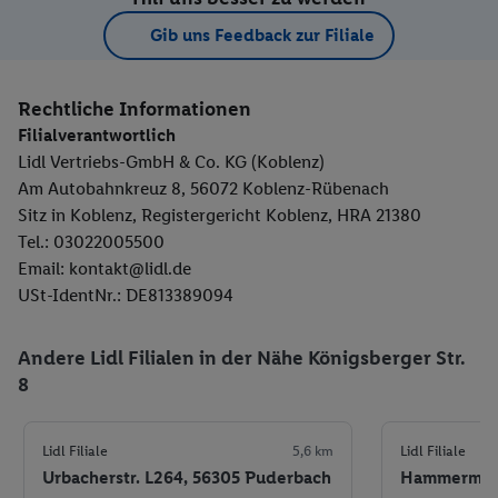
Gib uns Feedback zur Filiale
Rechtliche Informationen
Filialverantwortlich
Lidl Vertriebs-GmbH & Co. KG (Koblenz)
Am Autobahnkreuz 8, 56072 Koblenz-Rübenach
Sitz in Koblenz, Registergericht Koblenz, HRA 21380
Tel.: 03022005500
Email: kontakt@lidl.de
USt-IdentNr.: DE813389094
Andere Lidl Filialen in der Nähe Königsberger Str.
8
Lidl Filiale
5,6 km
Lidl Filiale
Urbacherstr. L264, 56305 Puderbach
Hammermühl