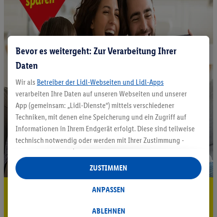
Bevor es weitergeht: Zur Verarbeitung Ihrer
Daten
Wir als
Betreiber der Lidl-Webseiten und Lidl-Apps
verarbeiten Ihre Daten auf unseren Webseiten und unserer
App (gemeinsam: „Lidl-Dienste“) mittels verschiedener
Techniken, mit denen eine Speicherung und ein Zugriff auf
Informationen in Ihrem Endgerät erfolgt. Diese sind teilweise
technisch notwendig oder werden mit Ihrer Zustimmung -
auch durch Partner (u.a.
als separat
oder gemeinsam
Verantwortliche; im Zusammenhang mit dem IAB TCF
ZUSTIMMEN
insgesamt
6
Partner) - für komfortable Einstellungen, zur
Statistik-Erstellung oder für personalisierte Werbung
5.95 € Versand sparen³²ᵃ
ANPASSEN
innerhalb und außerhalb der Lidl-Dienste verwendet.
Jetzt zum Newsletter anmelden
Datenverarbeitungen für personalisierte Werbung werden
ABLEHNEN